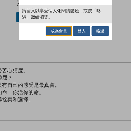
請登入以享受個人化閱讀體驗，或按「略
過」繼續瀏覽。
借閱實體書
成為會員
登入
略過
必苦心猜度。
委屈？
只有自己的感受是最真實。
的命，你活你的命。
得捨棄和選擇。