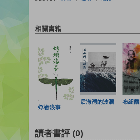
相關書籍
布紐爾
后海灣的波瀾
蜉蝣浪事
讀者書評
(0)