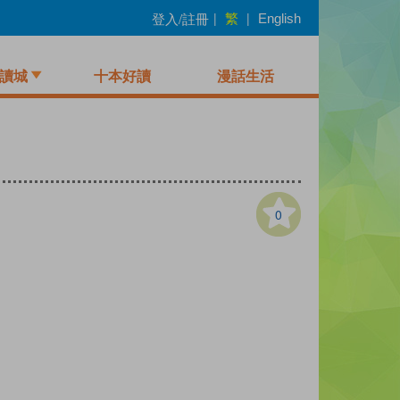
繁
登入/註冊
|
|
English
讀城
十本好讀
漫話生活
0