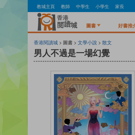
Skip
教城主頁
教師
中學生
小學生
家長
to
main
content
圖書
好書推
香港閱讀城
> 圖書 >
文學小說
>
散文
男人不過是一場幻覺