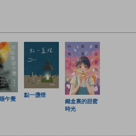
點一盞燈
睡午覺
鐵盒裏的甜蜜
時光