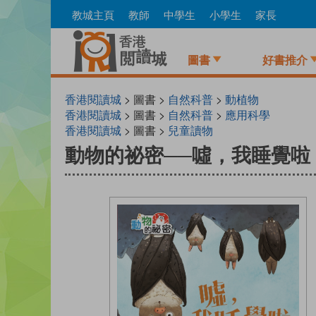
Skip
教城主頁
教師
中學生
小學生
家長
to
main
content
圖書
好書推介
香港閱讀城
> 圖書 >
自然科普
>
動植物
香港閱讀城
> 圖書 >
自然科普
>
應用科學
香港閱讀城
> 圖書 >
兒童讀物
動物的祕密──噓，我睡覺啦