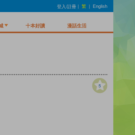
繁
登入/註冊
|
|
English
城
十本好讀
漫話生活
5