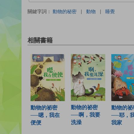
關鍵字詞：
動物的秘密
|
動物
|
睡覺
相關書籍
動物的祕密
動物的祕密
動物的祕
──啊，我要
──嗯，我在
──耶，
洗澡
便便
我家