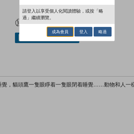
請登入以享受個人化閱讀體驗，或按「略
試閲
加入閱讀紀錄
過」繼續瀏覽。
成為會員
登入
略過
借閱實體書
睡覺，貓頭鷹一隻眼睜着一隻眼閉着睡覺……動物和人一