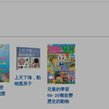
上天下海，動
物蓋房子
密
兒童的學習
我愛
66- 20種改變
歷史的動物