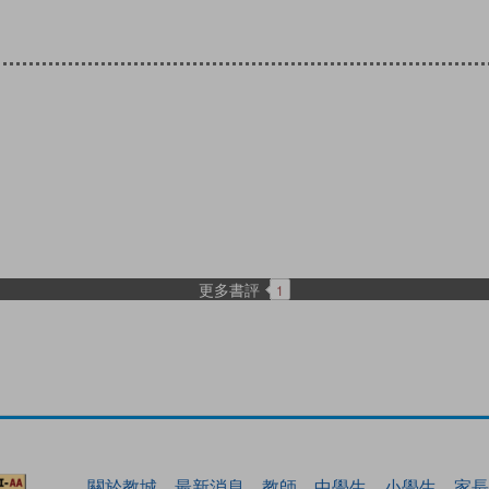
更多書評
1
關於教城
最新消息
教師
中學生
小學生
家長