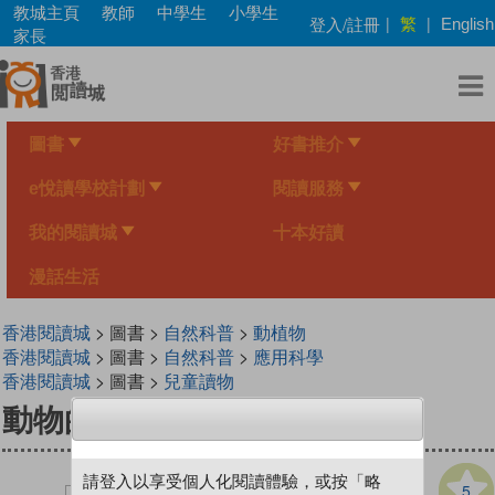
Skip
教城主頁
教師
中學生
小學生
繁
登入/註冊
|
|
English
to
家長
main
content
圖書
好書推介
e悅讀學校計劃
閱讀服務
我的閱讀城
十本好讀
漫話生活
香港閱讀城
> 圖書 >
自然科普
>
動植物
香港閱讀城
> 圖書 >
自然科普
>
應用科學
香港閱讀城
> 圖書 >
兒童讀物
動物的祕密──耶，我愛我家
請登入以享受個人化閱讀體驗，或按「略
5