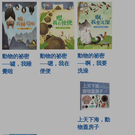
動物的祕密
動物的祕密
動物的祕密
──啊，我要
──嗯，我在
──噓，我睡
洗澡
便便
覺啦
上天下海，動
物蓋房子