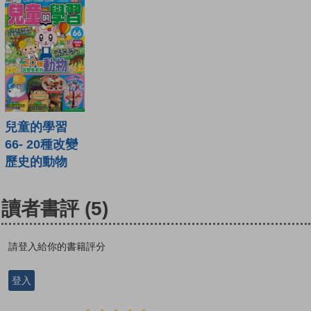
兒童的學習
66- 20種改變
歷史的動物
讀者書評
(5)
請登入給你的書籍評分
登入