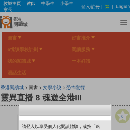
Skip
教城主頁
教師
中學生
小學生
繁
登入/註冊
|
|
English
to
家長
main
content
圖書
好書推介
e悅讀學校計劃
閱讀服務
我的閱讀城
十本好讀
漫話生活
香港閱讀城
> 圖書 >
文學小說
>
恐怖驚慄
靈異直播 8 魂遊全港III
0
請登入以享受個人化閱讀體驗，或按「略