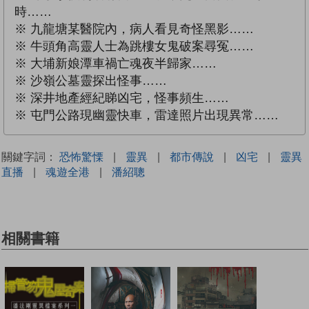
時……
※ 九龍塘某醫院內，病人看見奇怪黑影……
※ 牛頭角高靈人士為跳樓女鬼破案尋冤……
※ 大埔新娘潭車禍亡魂夜半歸家……
※ 沙嶺公墓靈探出怪事……
※ 深井地產經紀睇凶宅，怪事頻生……
※ 屯門公路現幽靈快車，雷達照片出現異常……
關鍵字詞：
恐怖驚慄
|
靈異
|
都市傳說
|
凶宅
|
靈異
直播
|
魂遊全港
|
潘紹聰
相關書籍