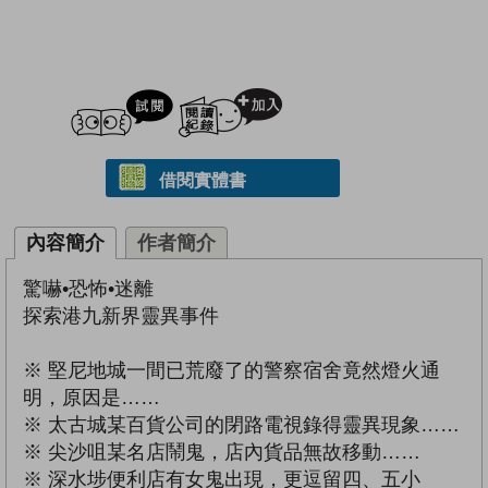
試閲
加入閱讀紀錄
借閱實體書
內容簡介
作者簡介
驚嚇•恐怖•迷離
探索港九新界靈異事件
※ 堅尼地城一間已荒廢了的警察宿舍竟然燈火通
明，原因是……
※ 太古城某百貨公司的閉路電視錄得靈異現象……
※ 尖沙咀某名店鬧鬼，店內貨品無故移動……
※ 深水埗便利店有女鬼出現，更逗留四、五小