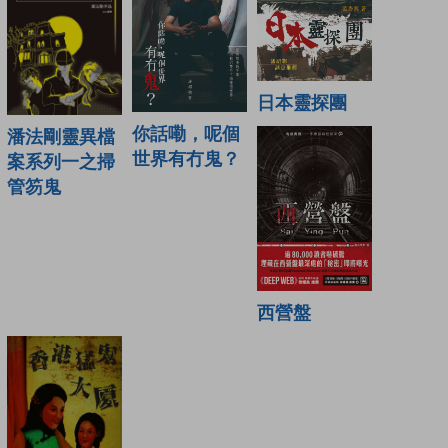
日本靈探團
你話嘞，呢個
潘法剛靈異檔
世界有冇鬼？
案系列一之掃
管笏鬼
西營盤