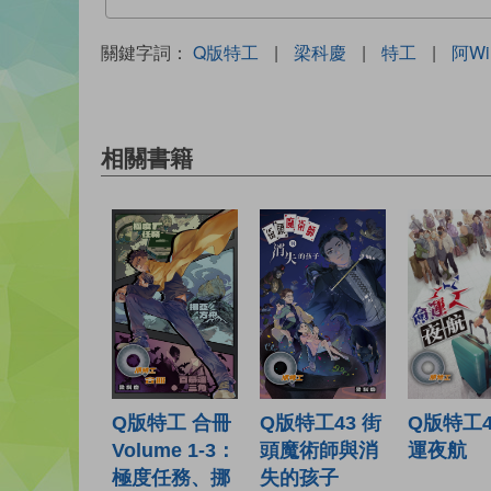
關鍵字詞：
Q版特工
|
梁科慶
|
特工
|
阿Wi
相關書籍
Q版特工43 街
Q版特工 合冊
Q版特工4
頭魔術師與消
Volume 1-3：
運夜航
失的孩子
極度任務、挪