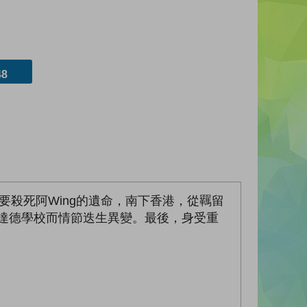
8
要殺死阿Wing的遺命，南下香港，從羈留
屋達德學校而情節迭生異變。最後，身受重