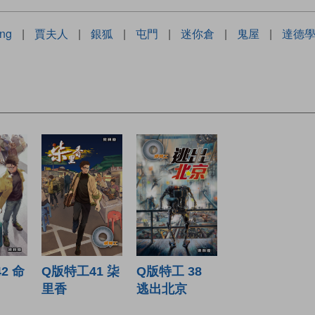
ng
|
賈夫人
|
銀狐
|
屯門
|
迷你倉
|
鬼屋
|
達德
Q版特工 38
2 命
Q版特工41 柒
逃出北京
里香