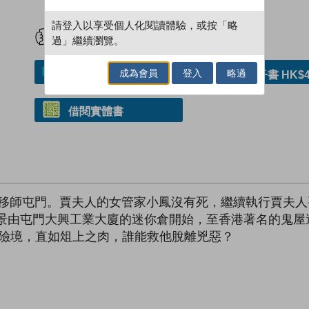
試閲
加入閱讀紀錄
請登入以享受個人化閱讀體驗，或按「略
過」繼續瀏覽。
成為會員
登入
略過
加入／閱讀電子書
購買電子書 HK$4
借閱實體書
場景移師屯門。賈夫人的女管家小鳳沒有死，繼續執行賈夫人
場景由屯門大興工業大廈的迷你倉開始，至香港著名的鬼
身陷險境，直如俎上之肉，誰能救他脫離兇惡？