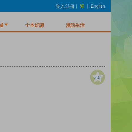
繁
登入/註冊
|
|
English
城
十本好讀
漫話生活
4.5