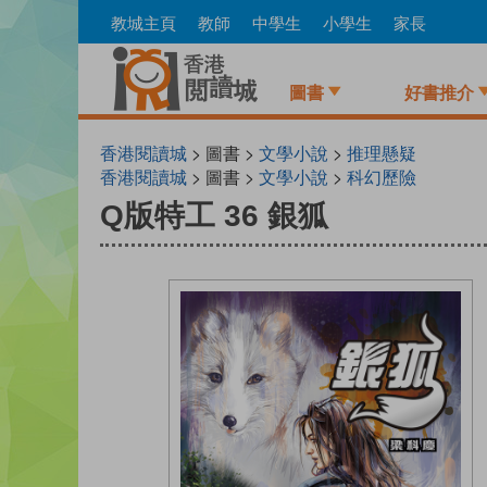
Skip
教城主頁
教師
中學生
小學生
家長
to
main
content
圖書
好書推介
香港閱讀城
> 圖書 >
文學小說
>
推理懸疑
香港閱讀城
> 圖書 >
文學小說
>
科幻歷險
Q版特工 36 銀狐