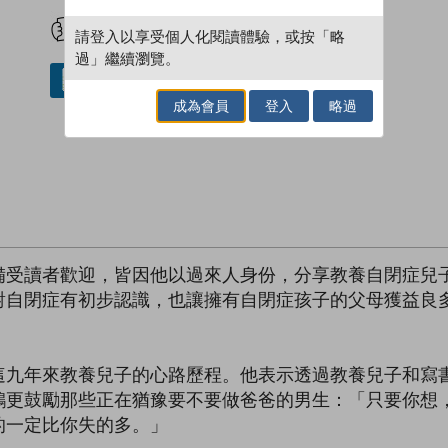
試閲
加入閱讀紀錄
請登入以享受個人化閱讀體驗，或按「略
過」繼續瀏覽。
借閱實體書
成為會員
登入
略過
備受讀者歡迎，皆因他以過來人身份，分享教養自閉症兒
對自閉症有初步認識，也讓擁有自閉症孩子的父母獲益良
這九年來教養兒子的心路歷程。他表示透過教養兒子和寫
鴻更鼓勵那些正在猶豫要不要做爸爸的男生：「只要你想
的一定比你失的多。」