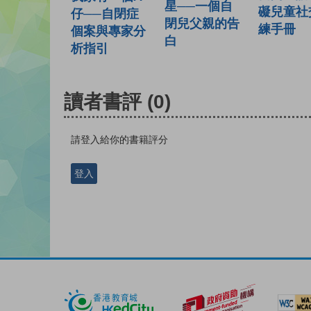
星──一個自
礙兒童社
仔──自閉症
閉兒父親的告
練手冊
個案與專家分
白
析指引
讀者書評
(0)
請登入給你的書籍評分
登入