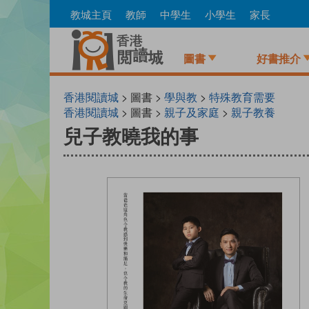
Skip
教城主頁
教師
中學生
小學生
家長
to
main
content
圖書
好書推介
香港閱讀城
> 圖書 >
學與教
>
特殊教育需要
香港閱讀城
> 圖書 >
親子及家庭
>
親子教養
兒子教曉我的事