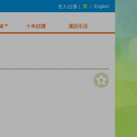
繁
登入/註冊
|
|
English
城
十本好讀
漫話生活
0