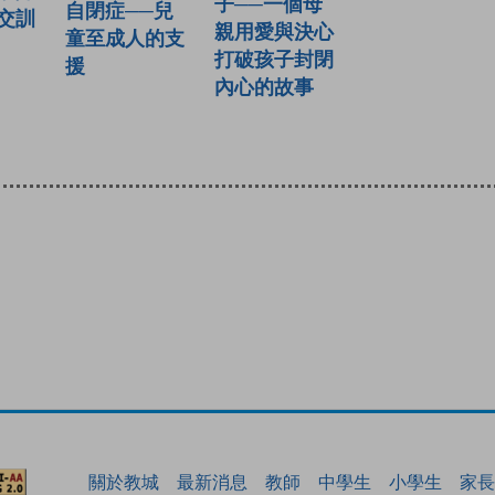
子──一個母
自閉症──兒
交訓
親用愛與決心
童至成人的支
打破孩子封閉
援
內心的故事
關於教城
最新消息
教師
中學生
小學生
家長