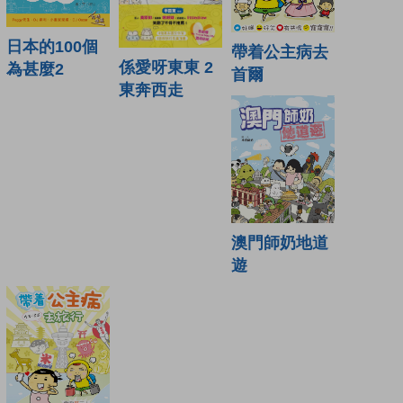
日本的100個
帶着公主病去
係愛呀東東 2
為甚麼2
首爾
東奔西走
澳門師奶地道
遊