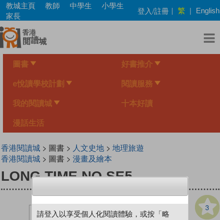
Skip
教城主頁
教師
中學生
小學生
繁
登入/註冊
|
|
English
to
家長
main
content
圖書
好書推介
e悅讀學校計劃
閱讀服務
我的閱讀城
十本好讀
漫話生活
香港閱讀城
> 圖書 >
人文史地
>
地理旅遊
香港閱讀城
> 圖書 >
漫畫及繪本
LONG TIME NO SE5
3
請登入以享受個人化閱讀體驗，或按「略