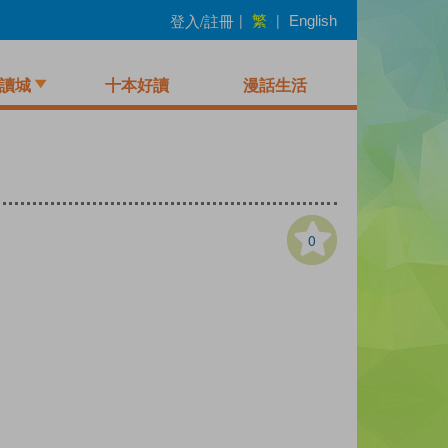
繁
登入/註冊
|
|
English
讀城
十本好讀
漫話生活
0