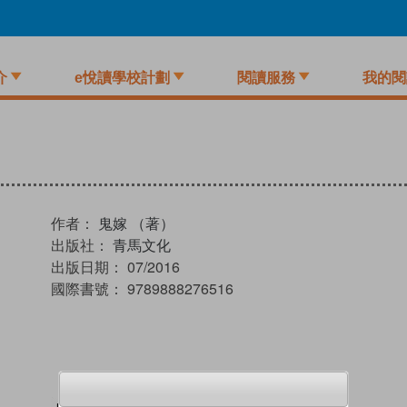
介
e悅讀學校計劃
閱讀服務
我的閱
作者：
鬼嫁 （著）
出版社：
青馬文化
出版日期：
07/2016
國際書號：
9789888276516
試閲
加入閱讀紀錄