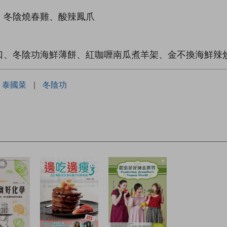
、冬陰燒春雞、酸辣鳳爪
口、冬陰功海鮮薄餅、紅咖喱南瓜煮羊架、金不換海鮮辣
泰國菜
|
冬陰功