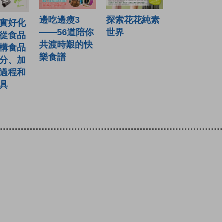
邊吃邊瘦3
探索花花純素
實好化
——56道陪你
世界
從食品
共渡時艱的快
構食品
樂食譜
分、加
過程和
具