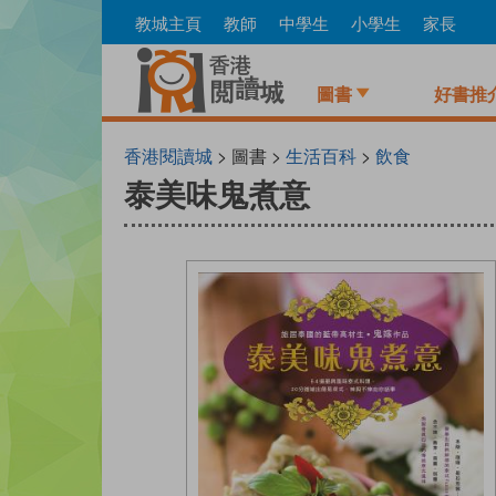
Skip
教城主頁
教師
中學生
小學生
家長
to
main
content
圖書
好書推
香港閱讀城
> 圖書 >
生活百科
>
飲食
泰美味鬼煮意