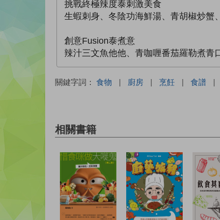
挑戰終極辣度泰刺激美食
生蝦刺身、冬陰功海鮮湯、青胡椒炒蟹
創意Fusion泰煮意
辣汁三文魚他他、青咖喱番茄羅勒煮青
關鍵字詞：
食物
|
廚房
|
烹飪
|
食譜
|
相關書籍