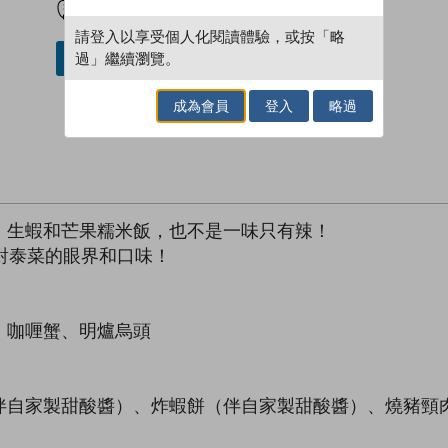
請登入以享受個人化閱讀體驗，或按「略
過」繼續瀏覽。
借閱實體書
成為會員
登入
略過
、生蝦和芒果糯米飯，也不是一味只有辣！
對泰菜的眼界和口味！
、咖喱蟹、明爐烏頭
伴自家製甜酸醬）、炸蝦餅（伴自家製甜酸醬）、燒豬頸