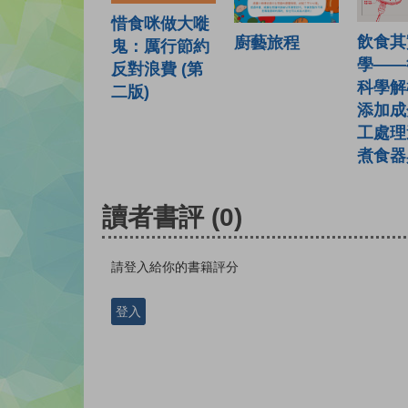
惜食咪做大嘥
飲食其
廚藝旅程
鬼：厲行節約
學——
反對浪費 (第
科學解
二版)
添加成
工處理
煮食器
讀者書評
(0)
請登入給你的書籍評分
登入