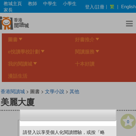
Skip
教城主頁
教師
中學生
小學生
繁
登入/註冊
|
|
English
to
家長
main
content
圖書
好書推介
e悅讀學校計劃
閱讀服務
我的閱讀城
十本好讀
漫話生活
香港閱讀城
> 圖書 >
文學小說
>
其他
美麗大廈
0
請登入以享受個人化閱讀體驗，或按「略