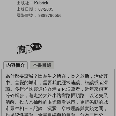
出版社：
Kubrick
出版日期：
07/2005
國際書號：
9889790556
加入閱讀紀錄
內容簡介
本書目錄
為什麼要讀城？因為生之所在，長之於斯，活於其
中。善變的城市，需要我們經常速讀、細讀或者深
讀。多得潘國靈這位香港文化浪蕩者，近年來踏著
碎碎腳步，遊走於大路小路彎路掘頭路，以迷失又
清醒、投入又抽離的眼光觀看城市，更把晃動的城
市眾生相－－記錄、沉澱，穿梭理論與實踐之間，
作系統性書寫。全書自編自拍自寫，分為三部分，