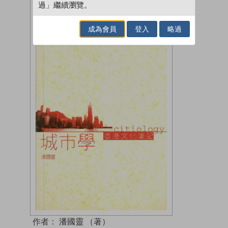
過」繼續瀏覽。
成為會員
登入
略過
作者：
潘國靈 （著）