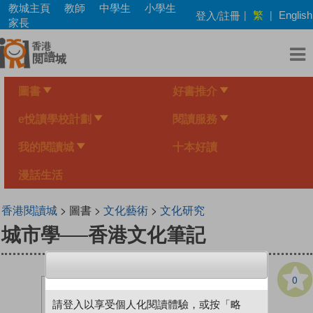
Skip
教城主頁
教師
中學生
小學生
繁
登入/註冊
|
|
English
to
家長
main
content
圖書
好書推介
e悅讀學校計劃
閱讀服務
我的閱讀城
十本好讀
漫話生活
香港閱讀城
> 圖書 >
文化藝術
>
文化研究
城市學──香港文化筆記
0
請登入以享受個人化閱讀體驗，或按「略