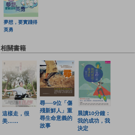
夢想，要實踐得
英勇
相關書籍
尋──9位「傷
殘新鮮人」重
晨讀10分鐘：
這樣走，很
尋生命意義的
我的成功，我
美……
故事
決定