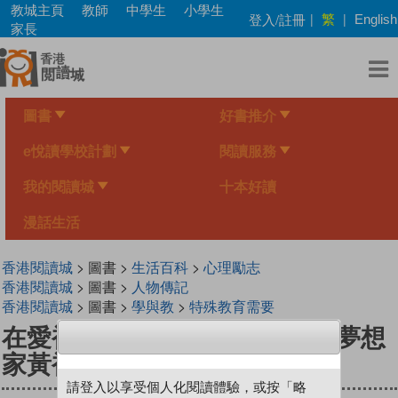
Skip
教城主頁
教師
中學生
小學生
繁
登入/註冊
|
|
English
to
家長
main
content
圖書
好書推介
e悅讀學校計劃
閱讀服務
我的閱讀城
十本好讀
漫話生活
香港閱讀城
> 圖書 >
生活百科
>
心理勵志
香港閱讀城
> 圖書 >
人物傳記
香港閱讀城
> 圖書 >
學與教
>
特殊教育需要
在愛裡，我逆著光飛翔──音樂夢想
家黃裕翔的成長故事
請登入以享受個人化閱讀體驗，或按「略