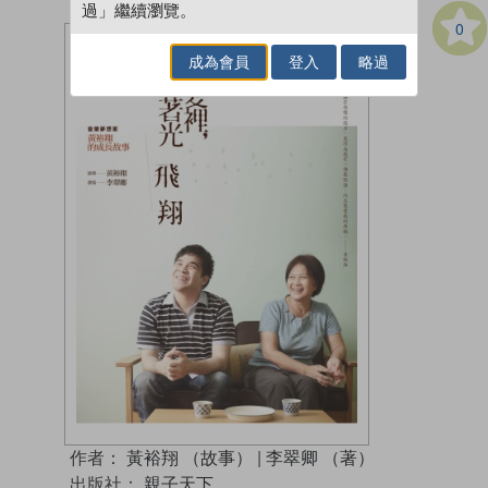
過」繼續瀏覽。
0
成為會員
登入
略過
作者：
黃裕翔 （故事）
|
李翠卿 （著）
出版社：
親子天下