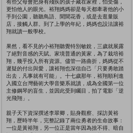
有些父母會把身有殘疾的孩子藏在家裡，怕受傷，
更怕他人的眼光。裕翔媽媽卻是每天都牽著他的小
手到公園，聽聽鳥語、聞聞花香，或是去逛量販
店，接觸人群。到了上學的年紀，媽媽也設法讓裕
翔就讀一般學校。
果然，看不見的小裕翔聽覺特別敏銳，三歲就展露
了絕對音感的天賦。家境普通的黃家，為了栽培裕
翔，幾乎投入所有資源。儘管一路曲折，媽媽從不
遲疑的付出與愛，讓裕翔也深信自己「只要勇敢踏
出去，凡事就有可能」。十七歲那年，裕翔順利進
入國立台灣藝術大學音樂系就讀，成為全國第一位
主修鋼琴的盲生，並因此受到矚目，拍了電影「逆
光飛翔」。
親子天下資深撰述李翠卿，貼身觀察、採訪黃裕
翔，歷時半年，完整記錄了兩位勇者的生命故事：
一位是黃裕翔，另一位正是當年因為捨不得、暗自