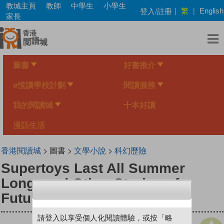
Skip
教城主頁
教師
中學生
小學生
繁
登入/註冊
|
|
English
to
家長
main
content
圖書
好書推介
e悅讀學校計劃
閱讀服務
我的閱讀城
十本好讀
漫話生活
香港閱讀城
> 圖書 >
文學小說
>
科幻歷險
Supertoys Last All Summer
Long: and Other Stories of
Future Time
請登入以享受個人化閱讀體驗，或按「略