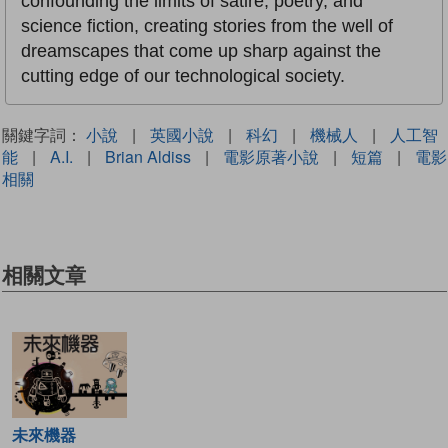
confounding the limits of satire, poetry, and
science fiction, creating stories from the well of
dreamscapes that come up sharp against the
cutting edge of our technological society.
關鍵字詞：
小說
|
英國小說
|
科幻
|
機械人
|
人工智
能
|
A.I.
|
Brian Aldiss
|
電影原著小說
|
短篇
|
電影
相關
相關文章
未來機器