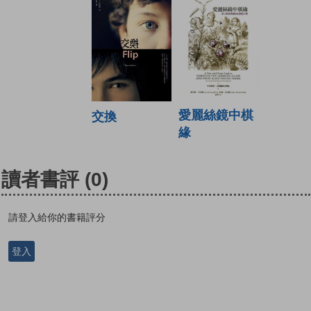
愛麗絲鏡中棋
交換
緣
讀者書評
(0)
請登入給你的書籍評分
登入