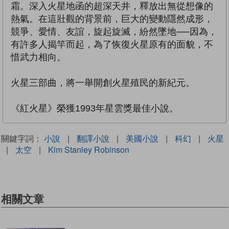
霜。深入火星地函的超深天井，釋放出無從想像的
熱氣。在這壯觀的背景前，巨大的變動隱然成形，
競爭、愛情、友誼，旋起旋滅，紛然墜地──因為，
有許多人揭竿而起，為了恢復火星原有的面貌，不
惜武力相向。
火星三部曲，將一舉開創火星殖民的新紀元。
《紅火星》榮獲1993年星雲獎最佳小說。
關鍵字詞：
小說
|
翻譯小說
|
美國小說
|
科幻
|
火星
|
太空
|
Kim Stanley Robinson
相關文章