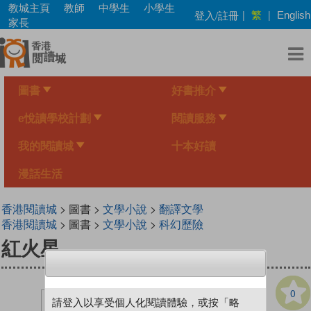
Skip
教城主頁
教師
中學生
小學生
繁
登入/註冊
|
|
English
to
家長
main
content
圖書
好書推介
e悅讀學校計劃
閱讀服務
我的閱讀城
十本好讀
漫話生活
香港閱讀城
> 圖書 >
文學小說
>
翻譯文學
香港閱讀城
> 圖書 >
文學小說
>
科幻歷險
紅火星
0
請登入以享受個人化閱讀體驗，或按「略