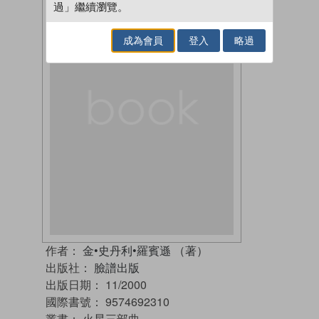
過」繼續瀏覽。
成為會員
登入
略過
作者：
金•史丹利•羅賓遜 （著）
出版社：
臉譜出版
出版日期：
11/2000
國際書號：
9574692310
叢書：
火星三部曲