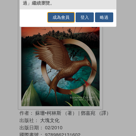
過」繼續瀏覽。
成為會員
登入
略過
作者：
蘇珊•柯林斯 （著）
|
鄧嘉宛 （譯）
出版社：
大塊文化
出版日期：
02/2010
國際書號：
9789862131602