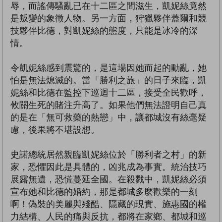
辱，而謠傳騷亂已在十二區之間滋生，凱妮絲竟然
是叛變的象徵人物。另一方面，狩獵夥伴蓋爾和競
技夥伴比德，對凱妮絲的態度，只能是冰冷的深
情。
令凱妮絲感到震驚的，是這場因她而起的動亂，她
怕是無法熄滅的。當「勝利之旅」的日子來臨，凱
妮絲和比德在監控下巡迴十二區，接受全民歡呼，
攸關生死的賭注升高了。如果他們無法證明自己真
的是在「無可救藥的熱戀」中，讓都城沒有絲毫疑
慮，後果將不堪設想。
史諾總統居然親臨凱妮絲位於「勝利者之村」的新
家，恐懼因此是具體的，凶兆成為事實。統治技巧
展露無遺，恐慌蔓延全國。在殺戮中，凱妮絲必須
宣布她和比德的婚約，那是都城多麼歡樂的一刻
啊！偽裝的美麗與殘酷、隱藏的現實、施惠國的權
力結構、人民的痛與反抗，都將在家鄉、都城和巡