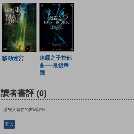
迷霧之子首部
移動迷宮
曲──最後帝
國
讀者書評
(0)
請登入給你的書籍評分
登入