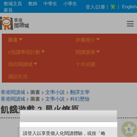
Skip
教城主頁
教師
中學生
小學生
繁
登入/註冊
|
|
English
to
家長
main
content
圖書
好書推介
e悅讀學校計劃
閱讀服務
我的閱讀城
十本好讀
漫話生活
香港閱讀城
> 圖書 >
文學小說
>
翻譯文學
香港閱讀城
> 圖書 >
文學小說
>
科幻歷險
飢餓遊戲 2 星火燎原
0
請登入以享受個人化閱讀體驗，或按「略