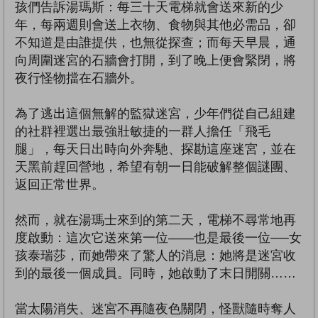
孩們告訴湯瑪斯：每三十天電梯就會送來新的少
年，每兩週則會送上衣物、食物與其他必需品，卻
不知道是由誰提供，也無從探查；而每天早晨，通
向周圍迷宮的石牆會打開，到了晚上便會緊閉，將
夜行怪物擋在石牆外。
為了逃出這個無解的監獄迷宮，少年們從自己組建
的社群裡選出最強壯敏捷的一群人擔任「飛毛
腿」，每天日出時向外奔馳、探勘這座迷宮，並在
天黑前趕回營地，希望有朝一日能破解整個謎團、
返回正常世界。
然而，就在湯瑪士來到的第二天，電梯不尋常地再
度啟動：這次它送來第一位——也是最後一位──女
孩泰瑞莎，而她帶來了驚人的消息：她將是迷宮收
到的最後一個成員。同時，她啟動了末日開關……
當太陽消失、迷宮不再隨夜色關閉，怪獸隨時奪人