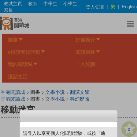
Skip
教城主頁
教師
中學生
小學生
繁
登入/註冊
|
|
English
to
家長
main
content
圖書
好書推介
e悅讀學校計劃
閱讀服務
我的閱讀城
十本好讀
漫話生活
香港閱讀城
> 圖書 >
文學小說
>
翻譯文學
香港閱讀城
> 圖書 >
文學小說
>
科幻歷險
移動迷宮
0
請登入以享受個人化閱讀體驗，或按「略