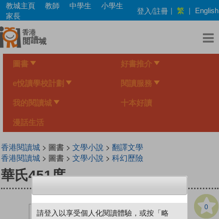
Skip
教城主頁
教師
中學生
小學生
繁
登入/註冊
|
|
English
to
家長
main
content
圖書
好書推介
e悅讀學校計劃
閱讀服務
我的閱讀城
十本好讀
漫話生活
香港閱讀城
> 圖書 >
文學小說
>
翻譯文學
香港閱讀城
> 圖書 >
文學小說
>
科幻歷險
華氏451度
0
請登入以享受個人化閱讀體驗，或按「略