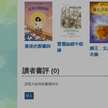
愛麗絲鏡中棋
最後的製圖師
獅王．女
緣
衣櫥
讀者書評
(0)
請登入給你的書籍評分
登入