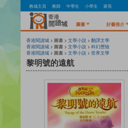
Skip
教城主頁
教師
中學生
小學生
家長
to
main
content
圖書
好書推介
香港閱讀城
> 圖書 >
文學小說
>
翻譯文學
香港閱讀城
> 圖書 >
文學小說
>
科幻歷險
香港閱讀城
> 圖書 >
文學小說
>
世界文學
黎明號的遠航