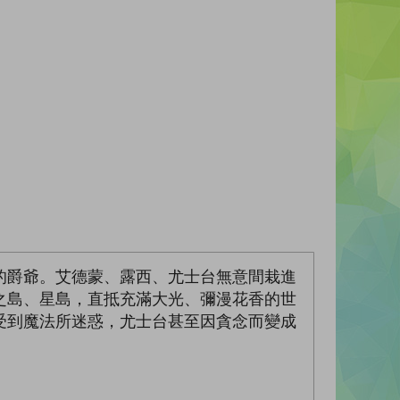
的爵爺。艾德蒙、露西、尤士台無意間栽進
之島、星島，直抵充滿大光、彌漫花香的世
受到魔法所迷惑，尤士台甚至因貪念而變成