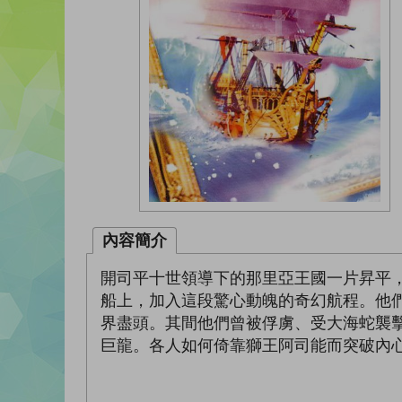
內容簡介
開司平十世領導下的那里亞王國一片昇平
船上，加入這段驚心動魄的奇幻航程。他
界盡頭。其間他們曾被俘虜、受大海蛇襲
巨龍。各人如何倚靠獅王阿司能而突破內