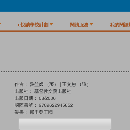
e悅讀學校計劃
閱讀服務
我的閱讀
作者：
魯益師 （著）
|
王文恕 （譯）
出版社：
基督教文藝出版社
出版日期：
08/2006
國際書號：
9789622945852
叢書：
那里亞王國