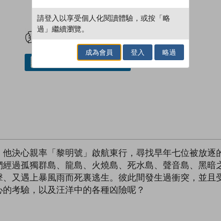
請登入以享受個人化閱讀體驗，或按「略
試閲
加入閱讀紀錄
過」繼續瀏覽。
成為會員
登入
略過
借閱實體書
，他決心親率「黎明號」啟航東行，尋找早年七位被放逐
們經過孤獨群島、龍島、火燒島、死水島、聲音島、黑暗
擊、又遇上暴風雨而死裏逃生。彼此間發生過衝突，並且
心的考驗，以及汪洋中的各種凶險呢？