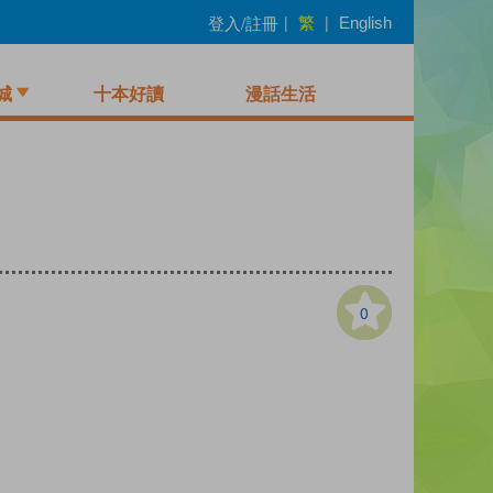
繁
登入/註冊
|
|
English
城
十本好讀
漫話生活
0