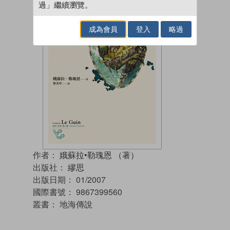
過」繼續瀏覽。
成為會員
登入
略過
作者：
娥蘇拉•勒瑰恩 （著）
出版社：
繆思
出版日期：
01/2007
國際書號：
9867399560
叢書：
地海傳說