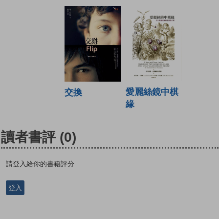
愛麗絲鏡中棋
交換
緣
讀者書評
(0)
請登入給你的書籍評分
登入