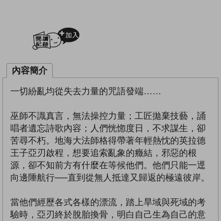
加入閱讀紀錄
內容簡介
一切紛亂均從失去力量的咒語發端……
巫師不識真言，無法操控力量；工匠拋棄技藝，誦
唱者遺忘詩歌內容；人們恍惚度日，不求謀生，卻
苦尋不朽。地海大法師格得帶著年輕熱忱的英拉德
王子亞刃啟程，想要追索亂象的癥結，邪惡的根
源，卻不知前方有什麼在等候他們。他們只能一逕
向邊陲航行──直到從無人抵達又歸返的極遠彼岸。
當他們經歷各式各樣的漂流，踏上旱域與死域的考
驗時，亞刃終於脫胎換骨，明白自己生為自己的意