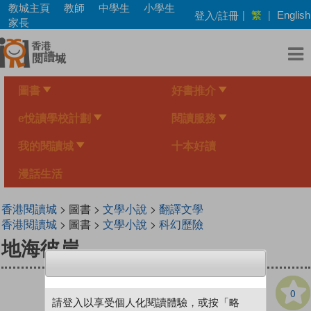
Skip
教城主頁
教師
中學生
小學生
繁
登入/註冊
|
|
English
to
家長
main
content
圖書
好書推介
e悅讀學校計劃
閱讀服務
我的閱讀城
十本好讀
漫話生活
香港閱讀城
> 圖書 >
文學小說
>
翻譯文學
香港閱讀城
> 圖書 >
文學小說
>
科幻歷險
地海彼岸
0
請登入以享受個人化閱讀體驗，或按「略