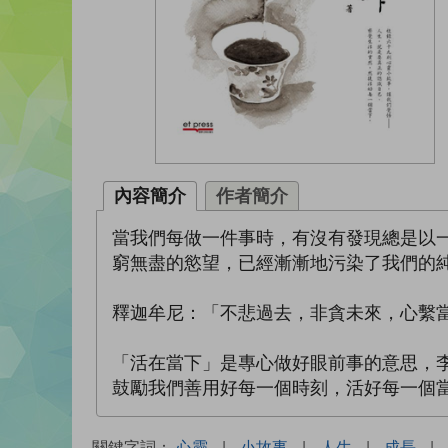
內容簡介
作者簡介
當我們每做一件事時，有沒有發現總是以
窮無盡的慾望，已經漸漸地污染了我們的
釋迦牟尼：「不悲過去，非貪未來，心繫
「活在當下」是專心做好眼前事的意思，
鼓勵我們善用好每一個時刻，活好每一個
關鍵字詞：
心靈
|
小故事
|
人生
|
成長
|