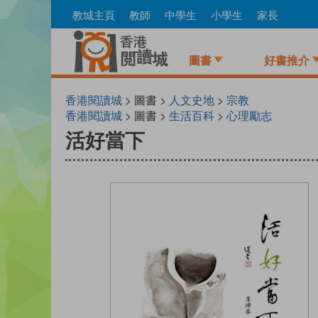
Skip
教城主頁
教師
中學生
小學生
家長
to
main
content
圖書
好書推介
香港閱讀城
> 圖書 >
人文史地
>
宗教
香港閱讀城
> 圖書 >
生活百科
>
心理勵志
活好當下