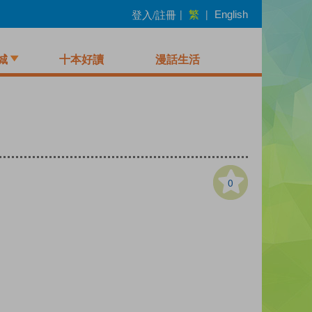
繁
登入/註冊
|
|
English
城
十本好讀
漫話生活
0