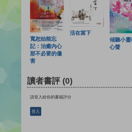
活在當下
寬恕始能忘
傾聽小靈
記：治癒內心
心聲
那不必要的傷
害
讀者書評
(0)
請登入給你的書籍評分
登入