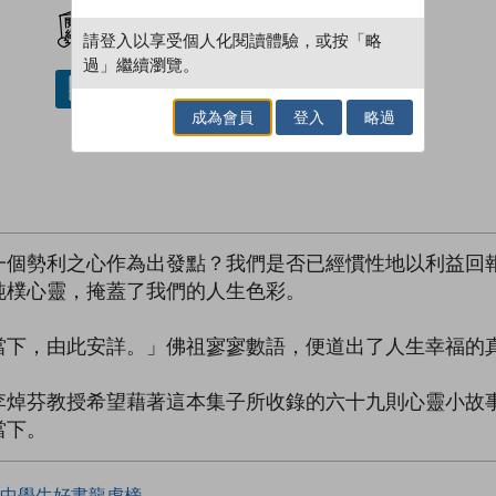
加入閱讀紀錄
請登入以享受個人化閱讀體驗，或按「略
過」繼續瀏覽。
借閱實體書
成為會員
登入
略過
一個勢利之心作為出發點？我們是否已經慣性地以利益回
純樸心靈，掩蓋了我們的人生色彩。
當下，由此安詳。」佛祖寥寥數語，便道出了人生幸福的
李焯芬教授希望藉著這本集子所收錄的六十九則心靈小故
當下。
中學生好書龍虎榜