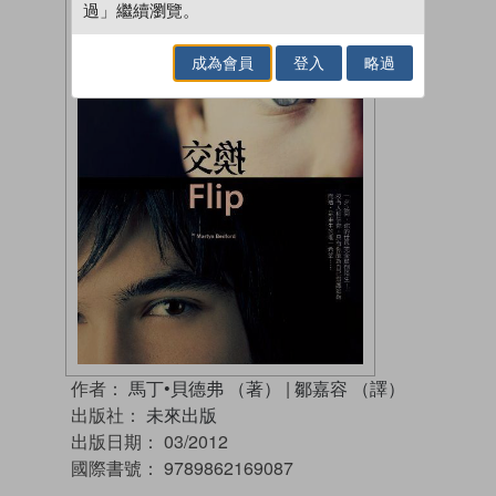
過」繼續瀏覽。
成為會員
登入
略過
作者：
馬丁•貝德弗 （著）
|
鄒嘉容 （譯）
出版社：
未來出版
出版日期：
03/2012
國際書號：
9789862169087