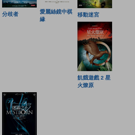
愛麗絲鏡中棋
分歧者
移動迷宮
緣
飢餓遊戲 2 星
火燎原