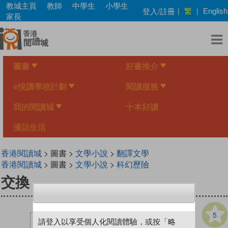
Skip
教城主頁
教師
中學生
小學生
繁
登入/註冊
|
|
English
to
家長
main
content
圖書
好書推介
e悅讀學校計劃
閱讀服務
我的閱讀城
十本好讀
漫話生活
香港閱讀城
> 圖書 >
文學小說
>
翻譯文學
香港閱讀城
> 圖書 >
文學小說
>
科幻歷險
交換
5
請登入以享受個人化閱讀體驗，或按「略