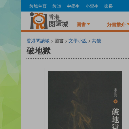
Skip
教城主頁
教師
中學生
小學生
家長
to
main
content
圖書
好書推介
香港閱讀城
> 圖書 >
文學小說
>
其他
破地獄