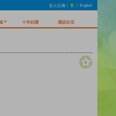
繁
登入/註冊
|
|
English
城
十本好讀
漫話生活
0