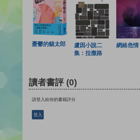
憂鬱的貓太郎
盧因小說二
網絡危情
集：拉撒路
讀者書評
(0)
請登入給你的書籍評分
登入