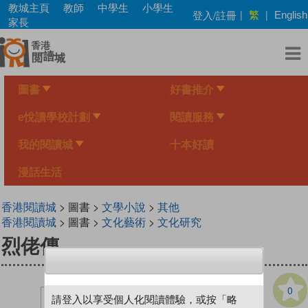
Skip
教城主頁
教師
中學生
小學生
繁
登入/註冊
|
|
English
to
家長
main
content
圖書
好書推介
e悅讀學校計劃
閱讀服務
我的閱讀城
十本好讀
漫話生活
香港閱讀城
> 圖書 >
文學小說
>
其他
香港閱讀城
> 圖書 >
文化藝術
>
文化研究
烈佬傳
0
請登入以享受個人化閱讀體驗，或按「略