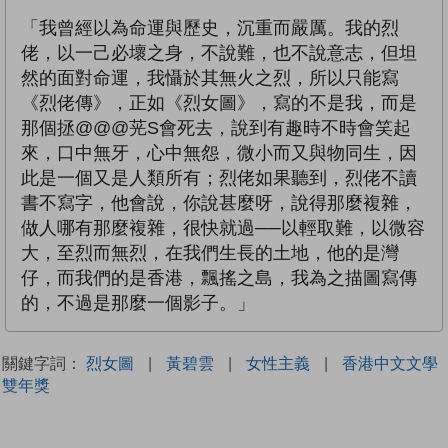
「我曾經以為命運與歷史，沉重而嚴厲。我的烈
佬，以一己必壞之身，不說難，也不說意志，但坦
然的面對命運，我懾於其無火之烈，所以只能寫
《烈佬傳》，正如《烈女圖》，寫的不是我，而是
那個拯@@@茪S會死去，說到有趣時不時會笑起
來，口中無牙，心中無怨，微小而又與物同生，因
此是一個又是人類所有；烈佬如果聽到，烈佬不讀
書不寫字，他會說，你說甚麼呀，說得那麼複雜，
做人哪有那麼複雜，很快就過──以輕取難，以微容
大，至烈而無烈，在我們生長的土地，他的是灣
仔，而我們的是香港，飄搖之島，我為之描圖寫傳
的，不過是那麼一個影子。」
關鍵字詞：
烈女圖
|
黃碧雲
|
女性主義
|
香港中文文學
雙年獎