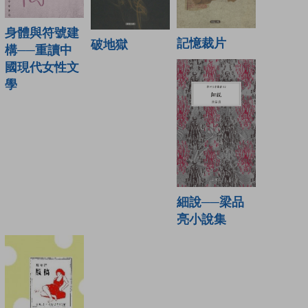
身體與符號建
記憶裁片
破地獄
構──重讀中
國現代女性文
學
細說──梁品
亮小說集