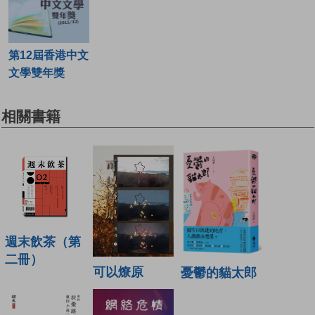
第12屆香港中文
文學雙年獎
相關書籍
週末飲茶（第
二冊）
可以燎原
憂鬱的貓太郎