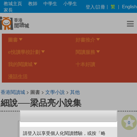
Skip
教城主頁
教師
中學生
小學生
繁
登入/註冊
|
|
English
to
家長
main
content
圖書
好書推介
e悅讀學校計劃
閱讀服務
我的閱讀城
十本好讀
漫話生活
香港閱讀城
> 圖書 >
文學小說
>
其他
細說──梁品亮小說集
0
請登入以享受個人化閱讀體驗，或按「略