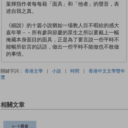
葉輝指作者每每藉「面具」和「他者」的聲音，表
述自我之​真。
《細說》的十篇小說猶如一場教人目不暇給的感大
嘉年華－​－所有參與節慶的眾生之所以要戴上一幅
掩藏本身面目的面​具，正是為了要言說一些平時不
能暢所欲言的話語，做出一​些平時不能做也不敢做
的事情。
關鍵字詞：
香港文學
|
小說
|
時間
|
香港中文文學雙年
獎
相關文章