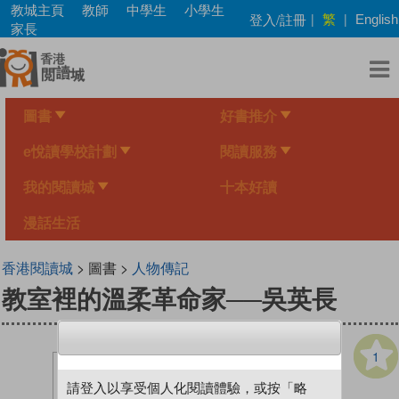
Skip
教城主頁
教師
中學生
小學生
繁
登入/註冊
|
|
English
to
家長
main
content
圖書
好書推介
e悅讀學校計劃
閱讀服務
我的閱讀城
十本好讀
漫話生活
香港閱讀城
> 圖書 >
人物傳記
教室裡的溫柔革命家──吳英長
1
請登入以享受個人化閱讀體驗，或按「略