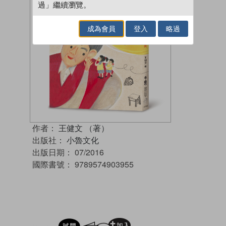
過」繼續瀏覽。
成為會員
登入
略過
作者：
王健文 （著）
出版社：
小魯文化
出版日期：
07/2016
國際書號：
9789574903955
試閲
加入閱讀紀錄