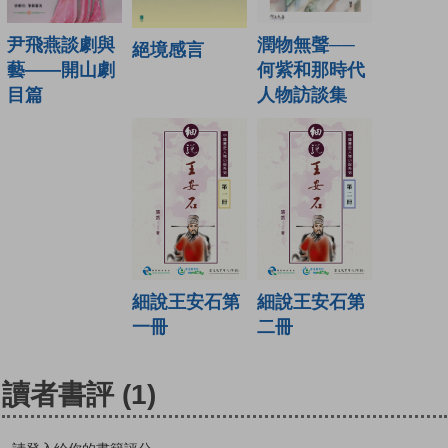
潤物無聲──
尹飛燕談劇與
絕境感言
何紫和那時代
藝——開山劇
人物訪談集
目篇
細說王安石第
細說王安石第
一冊
二冊
讀者書評
(1)
請登入給你的書籍評分