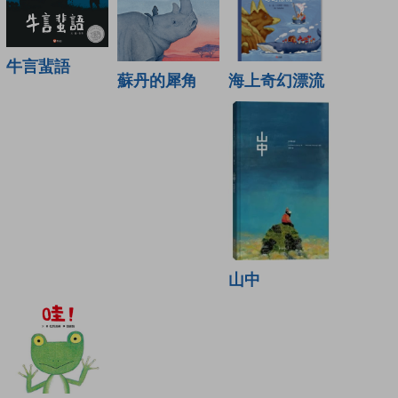
牛言蜚語
海上奇幻漂流
蘇丹的犀角
山中