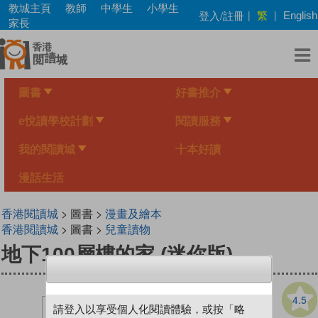
Skip
教城主頁
教師
中學生
小學生
繁
登入/註冊
|
|
English
to
家長
main
content
圖書
好書推介
e悅讀學校計劃
閱讀服務
我的閱讀城
十本好讀
漫話生活
香港閱讀城
> 圖書 >
漫畫及繪本
香港閱讀城
> 圖書 >
兒童讀物
地下100層樓的家 (迷你版)
4.5
請登入以享受個人化閱讀體驗，或按「略