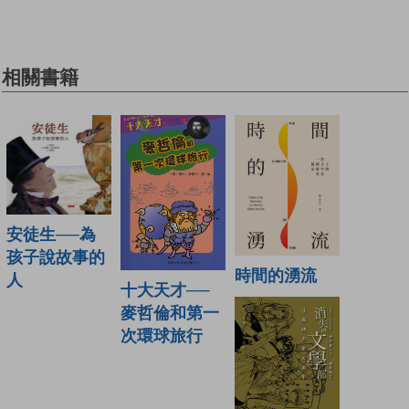
相關書籍
安徒生──為
孩子說故事的
時間的湧流
人
十大天才──
麥哲倫和第一
次環球旅行