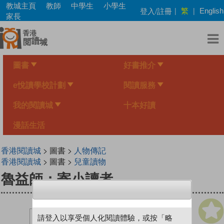
Skip
教城主頁
教師
中學生
小學生
繁
登入/註冊
|
|
English
to
家長
main
content
圖書
好書推介
e悅讀學校計劃
閱讀服務
我的閱讀城
十本好讀
漫話生活
香港閱讀城
> 圖書 >
人物傳記
香港閱讀城
> 圖書 >
兒童讀物
魯益師：寄小讀者
請登入以享受個人化閱讀體驗，或按「略