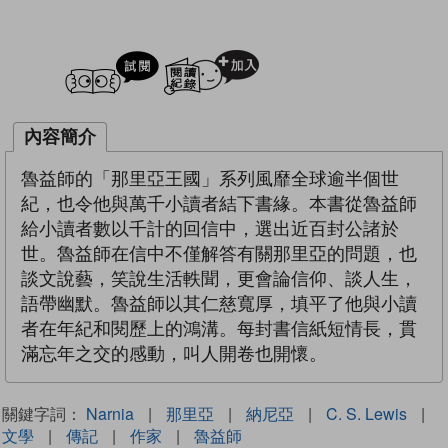
試閲
加入閱讀紀錄
內容簡介
魯益師的「那里亞王國」系列風靡全球逾半個世
紀，也令他與萬千小讀者結下書緣。本書從魯益師
給小讀者數以千計的回信中，選出近百封公諸於
世。魯益師在信中不僅解答有關那里亞的問題，也
談文說藝，笑說生活軼聞，更會論信仰、談人生，
語帶幽默。魯益師以其仁慈寬厚，填平了他與小讀
者在年紀和閱歷上的鴻溝。每封書信紙短情長，貫
滿忘年之交的感動，叫人開卷也開懷。
關鍵字詞：
Narnia
|
那里亞
|
納尼亞
|
C. S. Lewis
|
文學
|
傳記
|
作家
|
魯益師