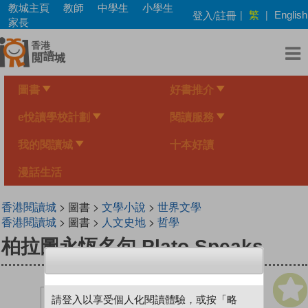
Skip
教城主頁
教師
中學生
小學生
繁
登入/註冊
|
|
English
to
家長
main
content
圖書
好書推介
e悅讀學校計劃
閱讀服務
我的閱讀城
十本好讀
漫話生活
香港閱讀城
> 圖書 >
文學小說
>
世界文學
香港閱讀城
> 圖書 >
人文史地
>
哲學
柏拉圖永恆名句 Plato Speaks
請登入以享受個人化閱讀體驗，或按「略