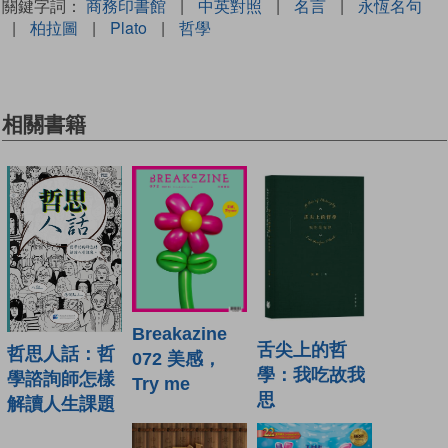
關鍵字詞：
商務印書館
|
中英對照
|
名言
|
永恆名句
|
柏拉圖
|
Plato
|
哲學
相關書籍
Breakazine
舌尖上的哲
哲思人話：哲
072 美感，
學：我吃故我
學諮詢師怎樣
Try me
思
解讀人生課題