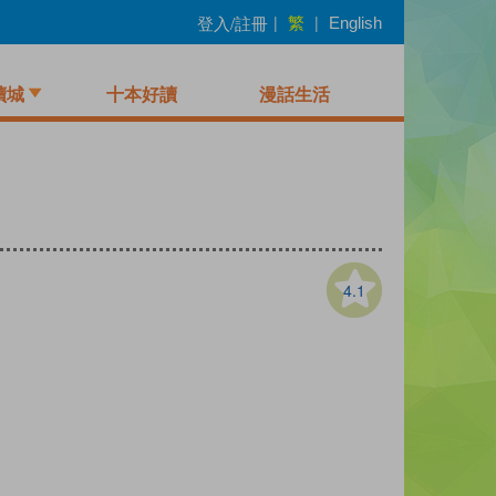
繁
登入/註冊
|
|
English
讀城
十本好讀
漫話生活
4.1