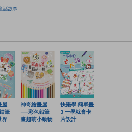
童話故事
畫屋
快樂學‧簡單畫
神奇繪畫屋
色鉛筆
3 一學就會卡
──彩色鉛筆
世界
片設計
畫超萌小動物