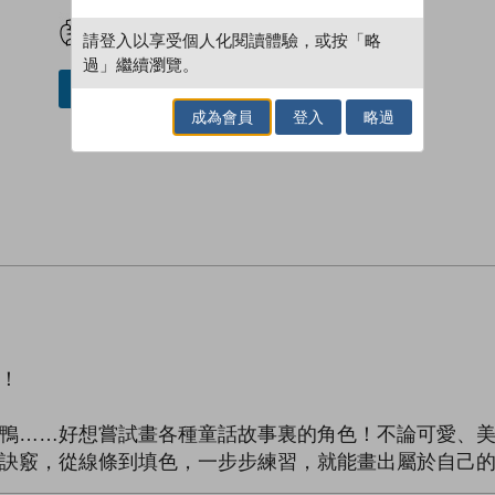
試閲
加入閱讀紀錄
請登入以享受個人化閱讀體驗，或按「略
過」繼續瀏覽。
借閱實體書
成為會員
登入
略過
！
……好想嘗試畫各種童話故事裏的角色！不論可愛、美
竅，從線條到填色，一步步練習，就能畫出屬於自己的