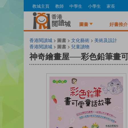
Skip
教城主頁
教師
中學生
小學生
家長
to
main
content
圖書
好書推介
香港閱讀城
> 圖書 >
文化藝術
>
美術及設計
香港閱讀城
> 圖書 >
兒童讀物
神奇繪畫屋──彩色鉛筆畫