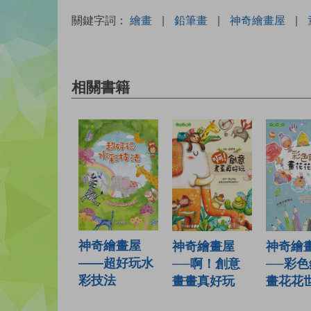
關鍵字詞：
繪畫
|
鉛筆畫
|
神奇繪畫屋
|
相關書籍
神奇繪畫屋
神奇繪
神奇繪畫屋
——超好玩水
──彩
──啊！創意
彩技法
畫花花
畫畫真好玩