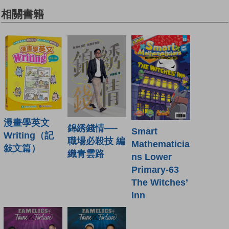
相關書籍
漫畫學英文
錦綉錢情──
Smart
Writing（記
職場必殺技 編
Mathematicia
敍文篇）
織青雲路
ns Lower
Primary-63
The Witches’
Inn