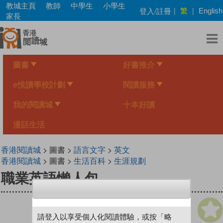
Skip
教城主頁
教師
中學生
小學生
繁
登入/註冊
|
|
English
to
家長
main
content
圖書
好書推介
e悅讀學校計劃
閱讀服務
我的閱讀城
十本好讀
漫話生活
香港閱讀城
> 圖書 >
語言文字
>
英文
香港閱讀城
> 圖書 >
生活百科
>
生涯規劃
職業英語懶人包
請登入以享受個人化閱讀體驗，或按「略