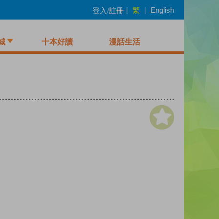
繁
登入/註冊
|
|
English
城
十本好讀
漫話生活