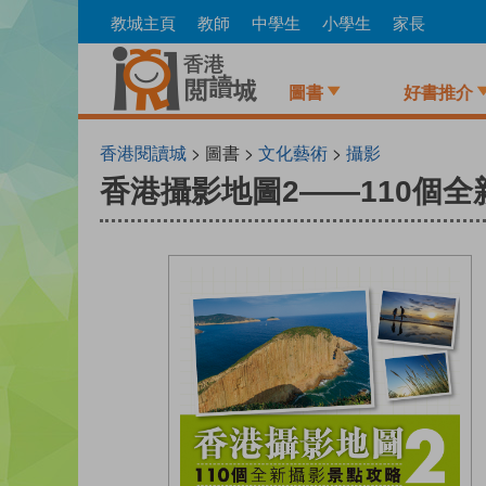
Skip
教城主頁
教師
中學生
小學生
家長
to
main
content
圖書
好書推介
香港閱讀城
> 圖書 >
文化藝術
>
攝影
香港攝影地圖2——110個