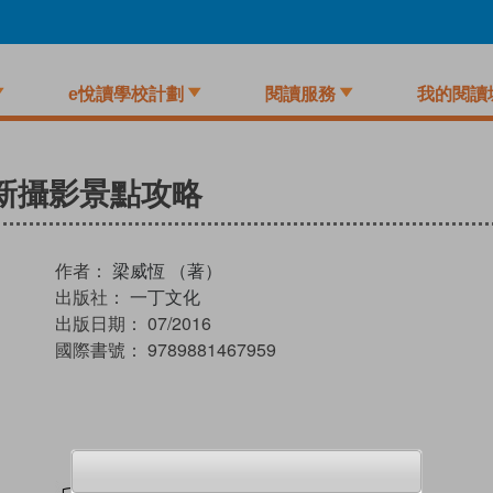
e悅讀學校計劃
閱讀服務
我的閱讀
全新攝影景點攻略
作者：
梁威恆 （著）
出版社：
一丁文化
出版日期：
07/2016
國際書號：
9789881467959
試閲
加入閱讀紀錄