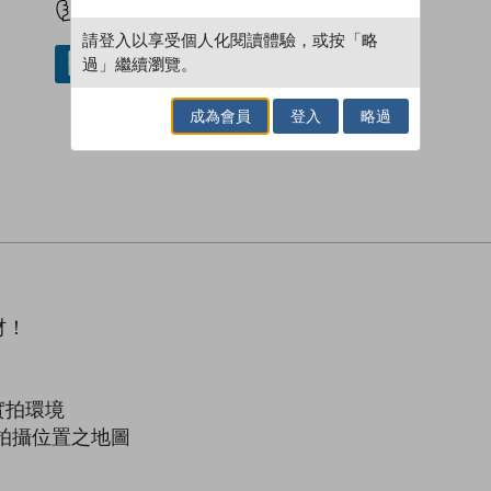
請登入以享受個人化閱讀體驗，或按「略
過」繼續瀏覽。
借閱實體書
成為會員
登入
略過
材！
實拍環境
拍攝位置之地圖