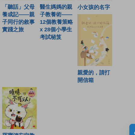
「聽話」父母
醫生媽媽的親
小女孩的名字
養成記——親
子教養術——
子同行的敘事
12個教養策略
實踐之旅
x 28個小學生
考試秘笈
親愛的，請打
開信箱