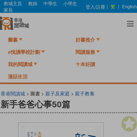
Skip
教城主頁
教師
中學生
小學生
繁
登入/註冊
|
|
English
to
家長
main
content
圖書
好書推介
e悅讀學校計劃
閱讀服務
我的閱讀城
十本好讀
漫話生活
香港閱讀城
> 圖書 >
親子及家庭
>
親子教養
新手爸爸心事50篇