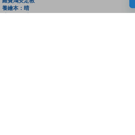
羅寶鴻安定教
養繪本：晴
晴，不可以！
讀者書評
(0)
請登入給你的書籍評分
登入