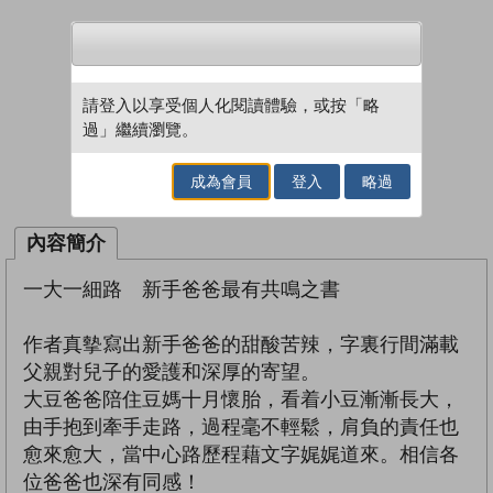
試閲
加入閱讀紀錄
請登入以享受個人化閱讀體驗，或按「略
過」繼續瀏覽。
借閱實體書
成為會員
登入
略過
內容簡介
一大一細路 新手爸爸最有共鳴之書
作者真摰寫出新手爸爸的甜酸苦辣，字裏行間滿載
父親對兒子的愛護和深厚的寄望。
大豆爸爸陪住豆媽十月懷胎，看着小豆漸漸長大，
由手抱到牽手走路，過程毫不輕鬆，肩負的責任也
愈來愈大，當中心路歷程藉文字娓娓道來。相信各
位爸爸也深有同感！