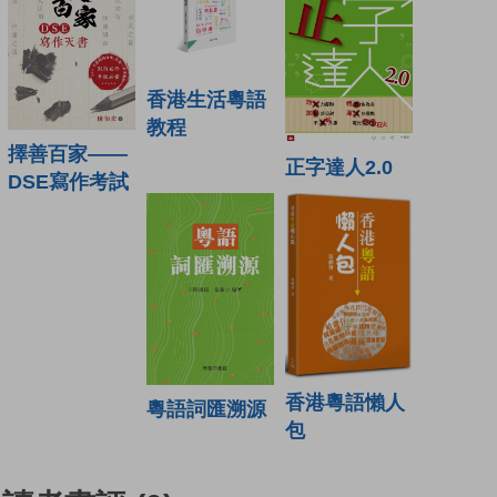
香港生活粵語
教程
擇善百家——
正字達人2.0
DSE寫作考試
香港粵語懶人
粵語詞匯溯源
包