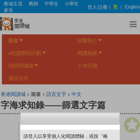
Skip
教城主頁
教師
中學生
小學生
繁
登入/註冊
|
|
English
to
家長
main
content
圖書
好書推介
e悅讀學校計劃
閱讀服務
我的閱讀城
十本好讀
漫話生活
香港閱讀城
> 圖書 >
語言文字
>
中文
字海求知錄——篩選文字篇
請登入以享受個人化閱讀體驗，或按「略