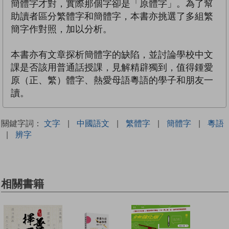
簡體字才對，實際那個字卻是「原體字」。為了幫
助讀者區分繁體字和簡體字，本書亦挑選了多組繁
簡字作對照，加以分析。
本書亦有文章探析簡體字的缺陷，並討論學校中文
課是否該用普通話授課，見解精辟獨到，值得鍾愛
原（正、繁）體字、熱愛母語粵語的學子和朋友一
讀。
關鍵字詞：
文字
|
中國語文
|
繁體字
|
簡體字
|
粵語
|
辨字
相關書籍