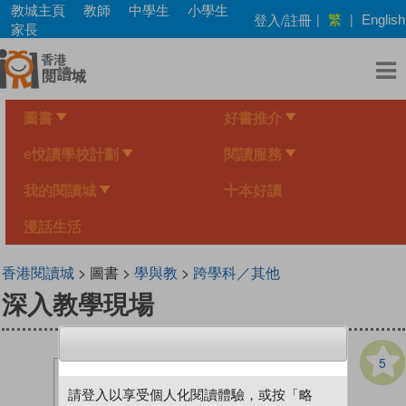
Skip
教城主頁
教師
中學生
小學生
繁
登入/註冊
|
|
English
to
家長
main
content
圖書
好書推介
e悅讀學校計劃
閱讀服務
我的閱讀城
十本好讀
漫話生活
香港閱讀城
> 圖書 >
學與教
>
跨學科／其他
深入教學現場
5
請登入以享受個人化閱讀體驗，或按「略