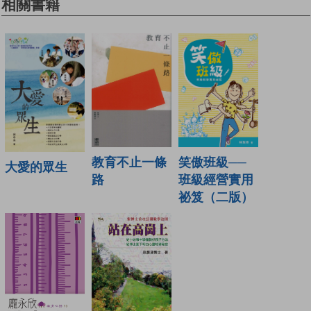
相關書籍
教育不止一條
笑傲班級──
大愛的眾生
路
班級經營實用
祕笈（二版）