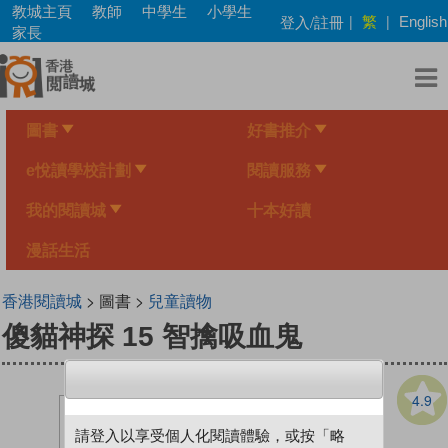
Skip
教城主頁
教師
中學生
小學生
繁
登入/註冊
|
|
English
to
家長
main
content
圖書
好書推介
e悅讀學校計劃
閱讀服務
我的閱讀城
十本好讀
漫話生活
香港閱讀城
> 圖書 >
兒童讀物
傻貓神探 15 智擒吸血鬼
4.9
請登入以享受個人化閱讀體驗，或按「略