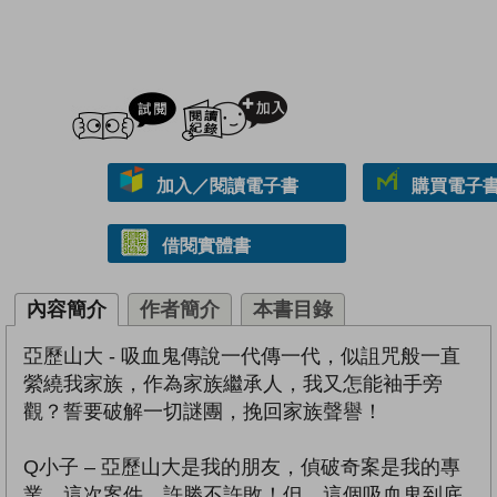
試閲
加入閱讀紀錄
加入／閱讀電子書
購買電子書 
借閱實體書
內容簡介
作者簡介
本書目錄
亞歷山大 - 吸血鬼傳說一代傳一代，似詛咒般一直
縈繞我家族，作為家族繼承人，我又怎能袖手旁
觀？誓要破解一切謎團，挽回家族聲譽！
Q小子 – 亞歷山大是我的朋友，偵破奇案是我的專
業。這次案件，許勝不許敗！但，這個吸血鬼到底