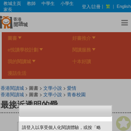
Skip
教城主頁
教師
中學生
小學生
繁
登入/註冊
|
|
English
to
家長
main
content
圖書
好書推介
e悅讀學校計劃
閱讀服務
我的閱讀城
十本好讀
漫話生活
香港閱讀城
> 圖書 >
文學小說
>
愛情
香港閱讀城
> 圖書 >
文學小說
>
青春校園
最接近透明的愛
請登入以享受個人化閱讀體驗，或按「略