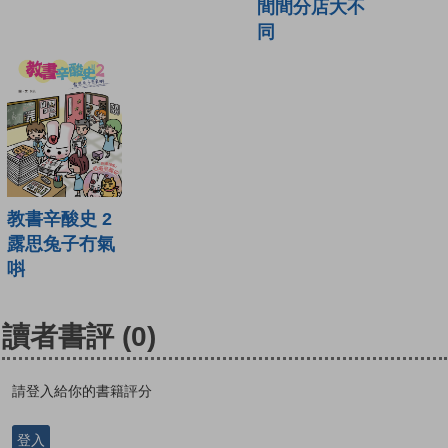
間間分店大不
同
教書辛酸史 2
露思兔子冇氣
唞
讀者書評
(0)
請登入給你的書籍評分
登入