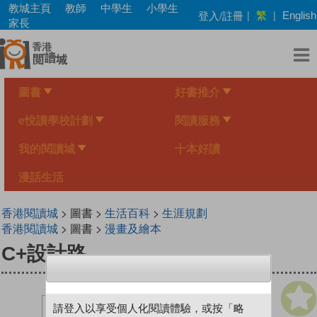
Skip
教城主頁
教師
中學生
小學生
繁
登入/註冊
|
|
English
to
家長
main
content
圖書
好書推介
e悅讀學校計劃
閱讀服務
我的閱讀城
十本好讀
漫話生活
香港閱讀城
> 圖書 >
生活百科
>
生涯規劃
香港閱讀城
> 圖書 >
漫畫及繪本
C+設計路
請登入以享受個人化閱讀體驗，或按「略