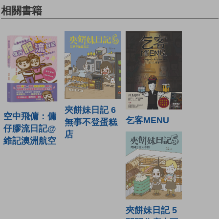
相關書籍
夾餅妹日記 6
空中飛傭：傭
乞客MENU
無事不登蛋糕
仔膠流日記@
店
維記澳洲航空
夾餅妹日記 5