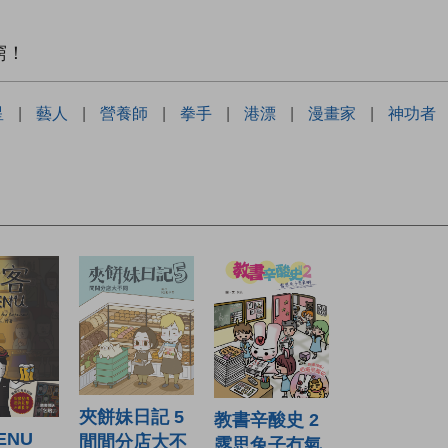
窮！
星
|
藝人
|
營養師
|
拳手
|
港漂
|
漫畫家
|
神功者
夾餅妹日記 5
教書辛酸史 2
ENU
間間分店大不
露思兔子冇氣