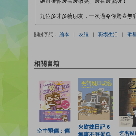
絕對讓你邊看邊微笑、邊看邊驚訝！
九位多才多藝朋友，一次過令你驚喜無
關鍵字詞：
繪本
|
友誼
|
職場生活
|
歌
相關書籍
夾餅妹日記 6
空中飛傭：傭
乞客M
無事不登蛋糕