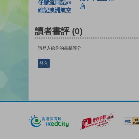
仔膠流日記@
店
維記澳洲航空
讀者書評
(0)
請登入給你的書籍評分
登入