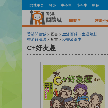
Skip
教城主頁
教師
中學生
小學生
家長
to
main
content
圖書
好書推
香港閱讀城
> 圖書 >
生活百科
>
生涯規劃
香港閱讀城
> 圖書 >
漫畫及繪本
C+好友趣