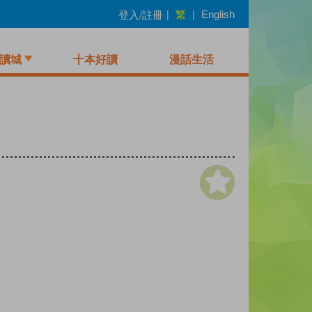
繁
登入/註冊
|
|
English
讀城
十本好讀
漫話生活