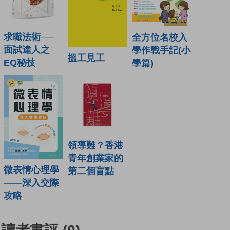
求職法術──
全方位名校入
面試達人之
學作戰手記(小
搵工見工
EQ秘技
學篇)
領導難？香港
青年創業家的
微表情心理學
第二個盲點
——深入交際
攻略