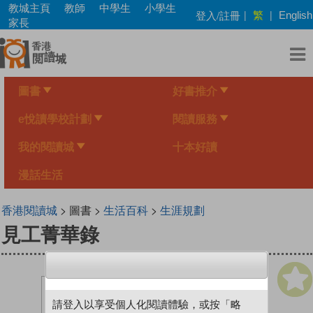
Skip
教城主頁
教師
中學生
小學生
繁
登入/註冊
|
|
English
to
家長
main
content
圖書
好書推介
e悅讀學校計劃
閱讀服務
我的閱讀城
十本好讀
漫話生活
香港閱讀城
> 圖書 >
生活百科
>
生涯規劃
見工菁華錄
請登入以享受個人化閱讀體驗，或按「略