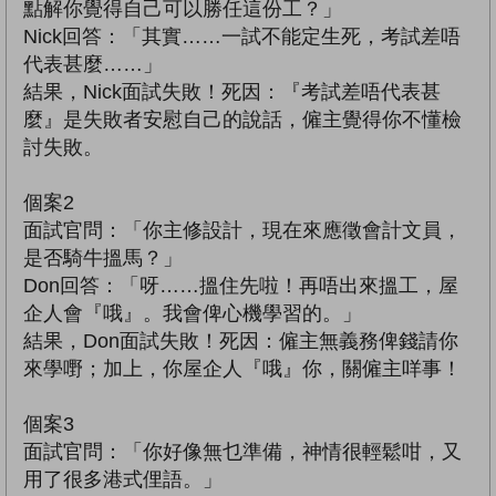
點解你覺得自己可以勝任這份工？」
Nick回答：「其實……一試不能定生死，考試差唔
代表甚麼……」
結果，Nick面試失敗！死因：『考試差唔代表甚
麼』是失敗者安慰自己的說話，僱主覺得你不懂檢
討失敗。
個案2
面試官問：「你主修設計，現在來應徵會計文員，
是否騎牛搵馬？」
Don回答：「呀……搵住先啦！再唔出來搵工，屋
企人會『哦』。我會俾心機學習的。」
結果，Don面試失敗！死因：僱主無義務俾錢請你
來學嘢；加上，你屋企人『哦』你，關僱主咩事！
個案3
面試官問：「你好像無乜準備，神情很輕鬆咁，又
用了很多港式俚語。」