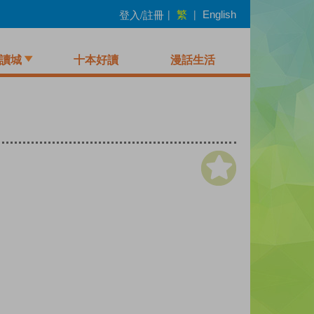
繁
登入/註冊
|
|
English
讀城
十本好讀
漫話生活