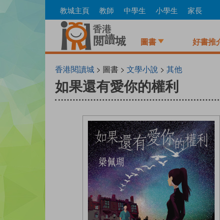
Skip
教城主頁
教師
中學生
小學生
家長
to
main
content
圖書
好書推
香港閱讀城
> 圖書 >
文學小說
>
其他
如果還有愛你的權利