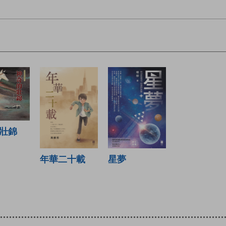
壯錦
星夢
年華二十載