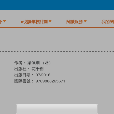
介
e悅讀學校計劃
閱讀服務
我的閱
作者：
梁佩瑚 （著）
出版社：
花千樹
出版日期：
07/2016
國際書號：
9789888265671
試閲
加入閱讀紀錄