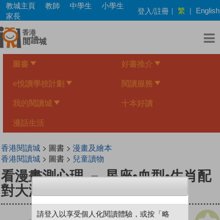
Skip
教城主頁
教師
中學生
小學生
繁
登入/註冊
|
|
English
to
家長
main
content
圖書
好書推介
e悅讀學校計劃
閱讀服務
我的閱讀城
十本好讀
漫話生活
香港閱讀城
> 圖書 >
漫畫及繪本
香港閱讀城
> 圖書 >
兒童讀物
看漫畫測心理 － 星座•血型•生肖配
對大測試
請登入以享受個人化閱讀體驗，或按「略