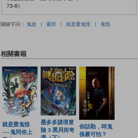
73-8）
關鍵字詞：
鬼故
|
避邪
|
就是愛鬼怪
|
鬼怪
相關書籍
墨多多謎境冒
就是愛鬼怪
你話勒，咩鬼
險 3 黑貝街奇
──鬼同你上
係最可怕？
遇（下）