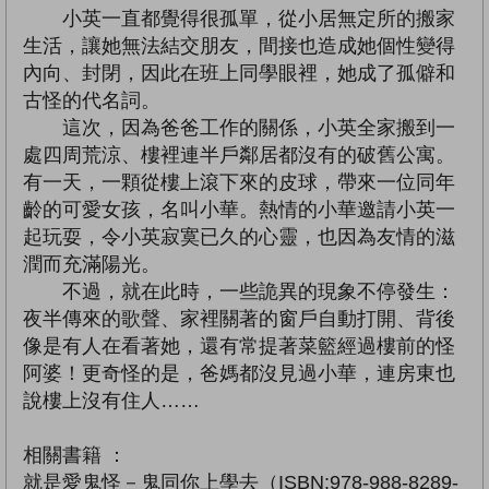
小英一直都覺得很孤單，從小居無定所的搬家
生活，讓她無法結交朋友，間接也造成她個性變得
內向、封閉，因此在班上同學眼裡，她成了孤僻和
古怪的代名詞。
這次，因為爸爸工作的關係，小英全家搬到一
處四周荒涼、樓裡連半戶鄰居都沒有的破舊公寓。
有一天，一顆從樓上滾下來的皮球，帶來一位同年
齡的可愛女孩，名叫小華。熱情的小華邀請小英一
起玩耍，令小英寂寞已久的心靈，也因為友情的滋
潤而充滿陽光。
不過，就在此時，一些詭異的現象不停發生：
夜半傳來的歌聲、家裡關著的窗戶自動打開、背後
像是有人在看著她，還有常提著菜籃經過樓前的怪
阿婆！更奇怪的是，爸媽都沒見過小華，連房東也
說樓上沒有住人……
相關書籍 ：
就是愛鬼怪－鬼同你上學去（ISBN:978-988-8289-