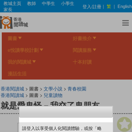
Skip
教城主頁
教師
中學生
小學生
繁
登入/註冊
|
|
English
to
家長
main
content
圖書
好書推介
e悅讀學校計劃
閱讀服務
我的閱讀城
十本好讀
漫話生活
香港閱讀城
> 圖書 >
文學小說
>
青春校園
香港閱讀城
> 圖書 >
兒童讀物
就是愛鬼怪－我交了鬼朋友
請登入以享受個人化閱讀體驗，或按「略