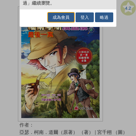
過」繼續瀏覽。
4.2
成為會員
登入
略過
作者：
亞瑟．柯南．道爾（原著） （著）
|
宮千栩 （圖）