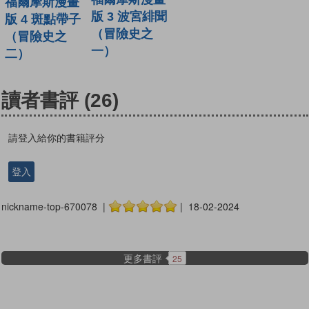
福爾摩斯漫畫
版 3 波宮緋聞
版 4 斑點帶子
（冒險史之
（冒險史之
一）
二）
讀者書評
(26)
請登入給你的書籍評分
登入
nickname-top-670078 |
| 18-02-2024
更多書評
25