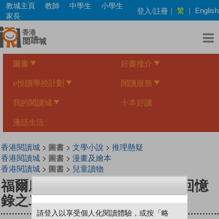
Skip
教城主頁
教師
中學生
小學生
繁
登入/註冊
|
|
English
to
家長
main
content
圖書
好書推介
e悅讀學校計劃
閱讀服務
我的閱讀城
十本好讀
漫話生活
香港閱讀城
> 圖書 >
文學小說
>
推理懸疑
香港閱讀城
> 圖書 >
漫畫及繪本
香港閱讀城
> 圖書 >
兒童讀物
福爾摩斯漫畫版 6 最後一案（回憶
錄之二）
請登入以享受個人化閱讀體驗，或按「略