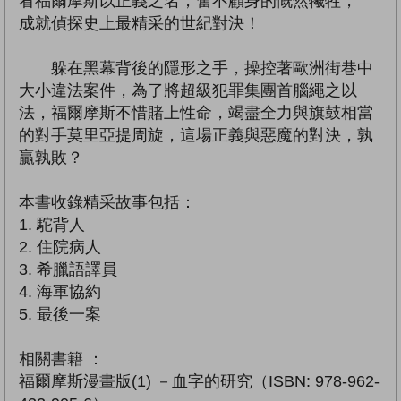
看福爾摩斯以正義之名，奮不顧身的慨然犧牲，
成就偵探史上最精采的世紀對決！
躲在黑幕背後的隱形之手，操控著歐洲街巷中
大小違法案件，為了將超級犯罪集團首腦繩之以
法，福爾摩斯不惜賭上性命，竭盡全力與旗鼓相當
的對手莫里亞提周旋，這場正義與惡魔的對決，孰
贏孰敗？
本書收錄精采故事包括：
1. 駝背人
2. 住院病人
3. 希臘語譯員
4. 海軍協約
5. 最後一案
相關書籍 ：
福爾摩斯漫畫版(1) －血字的研究（ISBN: 978-962-