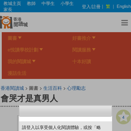
Skip
教城主頁
教師
中學生
小學生
繁
登入/註冊
|
|
English
to
家長
main
content
圖書
好書推介
e悅讀學校計劃
閱讀服務
我的閱讀城
十本好讀
漫話生活
香港閱讀城
> 圖書 >
生活百科
>
心理勵志
會哭才是真男人
4
請登入以享受個人化閱讀體驗，或按「略