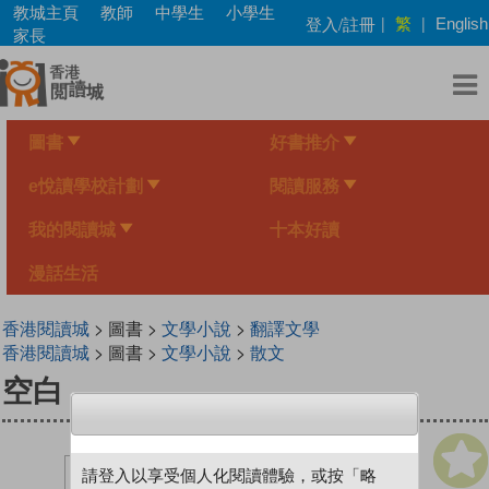
Skip
教城主頁
教師
中學生
小學生
繁
登入/註冊
|
|
English
to
家長
main
content
圖書
好書推介
e悅讀學校計劃
閱讀服務
我的閱讀城
十本好讀
漫話生活
香港閱讀城
> 圖書 >
文學小說
>
翻譯文學
香港閱讀城
> 圖書 >
文學小說
>
散文
空白
請登入以享受個人化閱讀體驗，或按「略