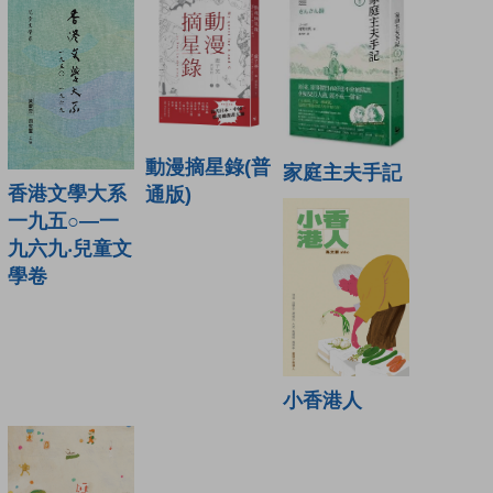
動漫摘星錄(普
家庭主夫手記
香港文學大系
通版)
一九五○—一
九六九‧兒童文
學卷
小香港人