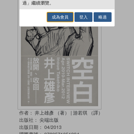
過」繼續瀏覽。
成為會員
登入
略過
作者：
井上雄彥 （著）
|
游若琪 （譯）
出版社：
尖端出版
出版日期：
04/2013