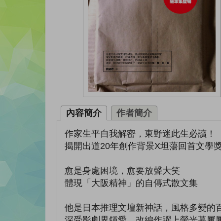
內容簡介
作者簡介
作家生平自我解密，東野迷此生必讀！
揭開出道20年創作背景X坦蕩回首文學
愈是身處困境，愈要放聲大笑
體現「大阪精神」的自傳式散文集
他是日本推理文壇新神話，風格多變的
深受影劇界鍾愛，改編作躍上螢光幕屢