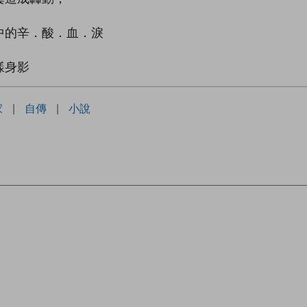
，
中的辛．酸．血．淚
樣身影
家
|
自傳
|
小說