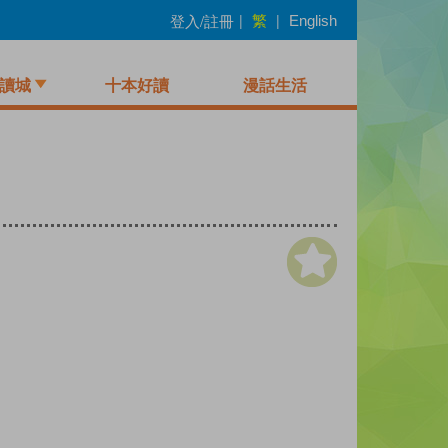
繁
登入/註冊
|
|
English
讀城
十本好讀
漫話生活