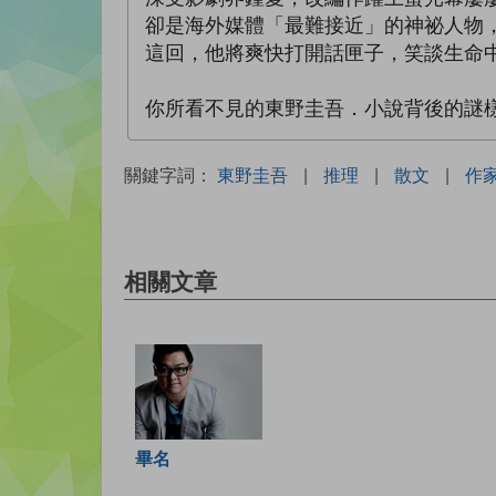
卻是海外媒體「最難接近」的神祕人物
這回，他將爽快打開話匣子，笑談生命
你所看不見的東野圭吾．小說背後的謎
關鍵字詞：
東野圭吾
|
推理
|
散文
|
作
相關文章
畢名