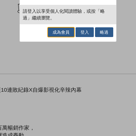
加入閱讀紀錄
請登入以享受個人化閱讀體驗，或按「略
過」繼續瀏覽。
成為會員
登入
略過
獎10連敗紀錄X自爆影視化辛辣內幕
百萬暢銷作家，
屢造成轟動，