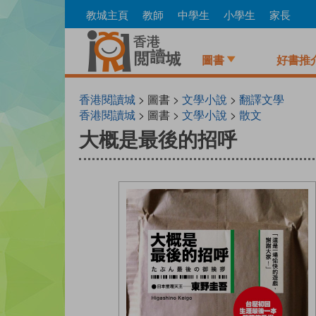
Skip
教城主頁
教師
中學生
小學生
家長
to
main
content
圖書
好書推
香港閱讀城
> 圖書 >
文學小說
>
翻譯文學
香港閱讀城
> 圖書 >
文學小說
>
散文
大概是最後的招呼