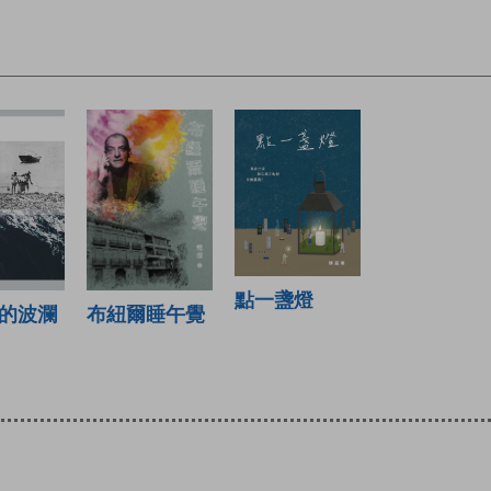
點一盞燈
布紐爾睡午覺
的波瀾