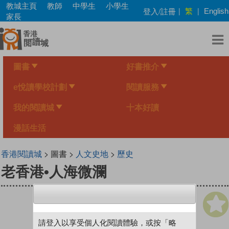
Skip
教城主頁
教師
中學生
小學生
繁
登入/註冊
|
|
English
to
家長
main
content
圖書
好書推介
e悅讀學校計劃
閱讀服務
我的閱讀城
十本好讀
漫話生活
香港閱讀城
> 圖書 >
人文史地
>
歷史
老香港•人海微瀾
請登入以享受個人化閱讀體驗，或按「略