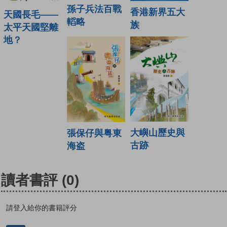
孫子兵法百戰
香港新界五大
天國長毛——
轁略
族
太平天國堅離
地？
大嶼山歷史與
張保仔與粤東
古跡
海盗
讀者書評
(0)
請登入給你的書籍評分