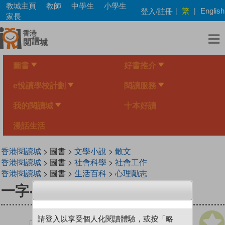
Skip
教城主頁
教師
中學生
小學生
繁
登入/註冊
|
|
English
to
家長
main
content
圖書
好書推介
e悅讀學校計劃
閱讀服務
我的閱讀城
十本好讀
漫話生活
香港閱讀城
> 圖書 >
文學小說
>
散文
香港閱讀城
> 圖書 >
社會科學
>
社會工作
香港閱讀城
> 圖書 >
生活百科
>
心理勵志
一字‧心澄
請登入以享受個人化閱讀體驗，或按「略