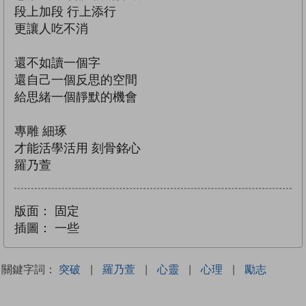
段上加段 行上添行
更讓人吃不消
還不如讀一個字
還自己一個反思的空間
給思緒一個靜默的機會
專雕 細琢
才能活學活用 刻骨銘心
羅乃萱
版面：
固定
插圖：
一些
關鍵字詞：
突破
|
羅乃萱
|
心靈
|
心理
|
勵志