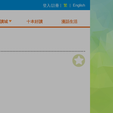
繁
登入/註冊
|
|
English
讀城
十本好讀
漫話生活