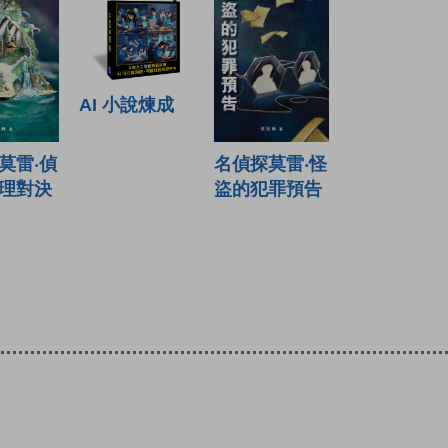
AI 小說煉成
莫雷‧偵
名偵探莫雷‧怪
理對決
盜的犯罪預告