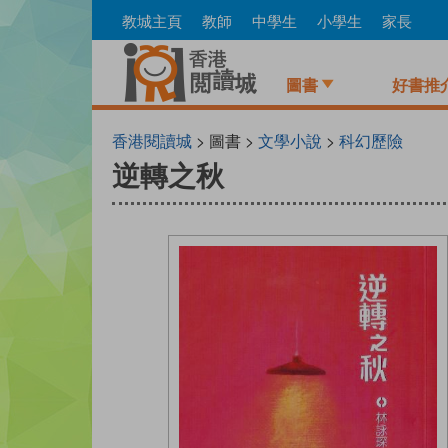
Skip
教城主頁
教師
中學生
小學生
家長
to
main
content
圖書
好書推
香港閱讀城
> 圖書 >
文學小說
>
科幻歷險
逆轉之秋