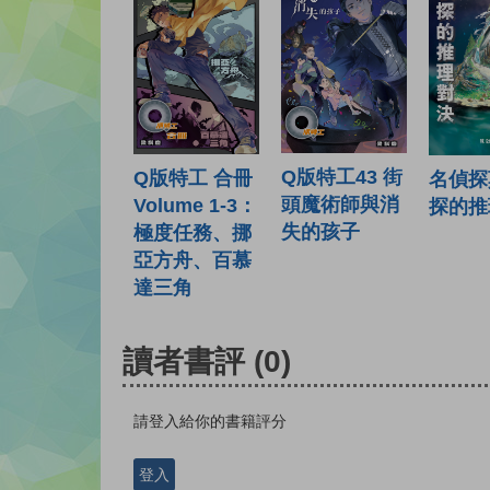
Q版特工43 街
Q版特工 合冊
名偵探
頭魔術師與消
Volume 1-3：
探的推
失的孩子
極度任務、挪
亞方舟、百慕
達三角
讀者書評
(0)
請登入給你的書籍評分
登入