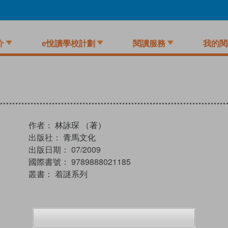
介
e悅讀學校計劃
閱讀服務
我的閱
作者：
林詠琛 （著）
出版社：
青馬文化
出版日期：
07/2009
國際書號：
9789888021185
叢書：
着謎系列