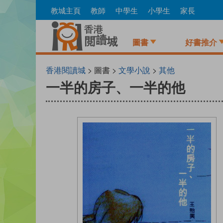
Skip
教城主頁
教師
中學生
小學生
家長
to
main
content
圖書
好書推介
香港閱讀城
> 圖書 >
文學小說
>
其他
一半的房子、一半的他