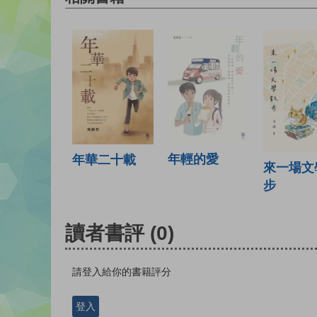
年輕的愛
年華二十載
來一場文
步
讀者書評
(0)
請登入給你的書籍評分
登入