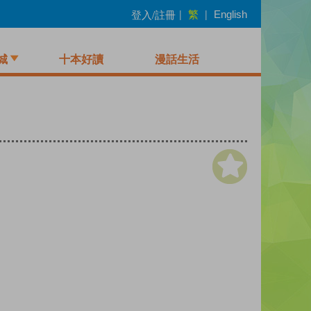
繁
登入/註冊
|
|
English
城
十本好讀
漫話生活