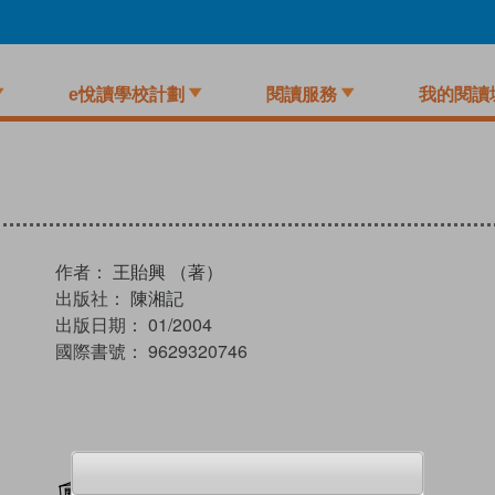
e悅讀學校計劃
閱讀服務
我的閱讀
作者：
王貽興 （著）
出版社：
陳湘記
出版日期：
01/2004
國際書號：
9629320746
加入閱讀紀錄