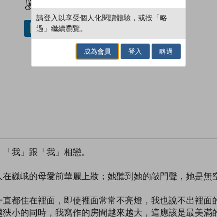
請登入以享受個人化閱讀體驗，或按「略
過」繼續瀏覽。
借閱實體書
成為會員
登入
略過
，「我」跟「我」相戀。
人在巍峨的母愛前華麗上妝；她聽到她的敲門聲，她是無
一直都住在裡面，即使裡面常常不亮燈，我也說不出裡面
越狹小的同時，我寫作的房間越來越大，這應該是最美滿