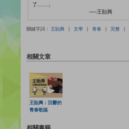
了……」
──王貽興
關鍵字詞：
王貽興
|
文學
|
青春
|
完整
|
相關文章
王貽興：沉鬱的
青春歌謠
相關書籍