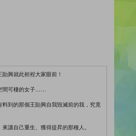
王貽興就此袒裎大家眼前！
空間可棲的女子……
有料到的那個王貽興自我毀滅前的我，究竟
，來讓自己重生、獲得提昇的那種人。