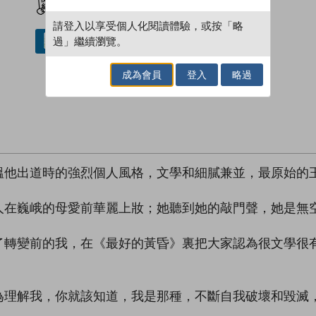
請登入以享受個人化閱讀體驗，或按「略
過」繼續瀏覽。
借閱實體書
成為會員
登入
略過
溫他出道時的強烈個人風格，文學和細膩兼並，最原始的
人在巍峨的母愛前華麗上妝；她聽到她的敲門聲，她是無
了轉變前的我，在《最好的黃昏》裏把大家認為很文學很
為理解我，你就該知道，我是那種，不斷自我破壞和毀滅