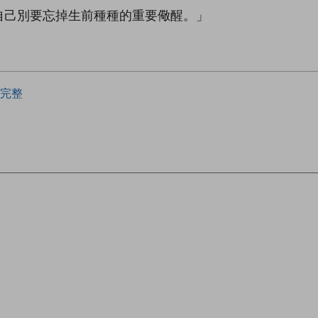
自己別要忘掉生前種種的重要儆醒。」
完整