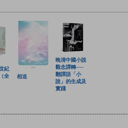
晚清中國小說
觀念譯轉──
世紀
翻譯語「小
（全
相送
說」的生成及
實踐