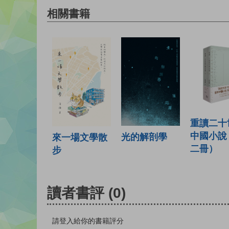
相關書籍
重讀二十
中國小說
光的解剖學
來一場文學散
二冊）
步
讀者書評
(0)
請登入給你的書籍評分