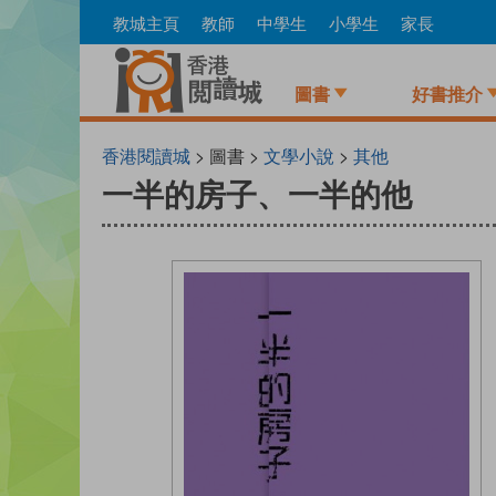
Skip
教城主頁
教師
中學生
小學生
家長
to
main
content
圖書
好書推介
香港閱讀城
> 圖書 >
文學小說
>
其他
一半的房子、一半的他