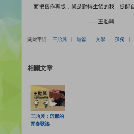
而把舊作再版，就是對轉生後的我，提醒
——王貽興
關鍵字詞：
王貽興
|
短篇
|
文學
|
孤獨
|
相關文章
王貽興：沉鬱的
青春歌謠