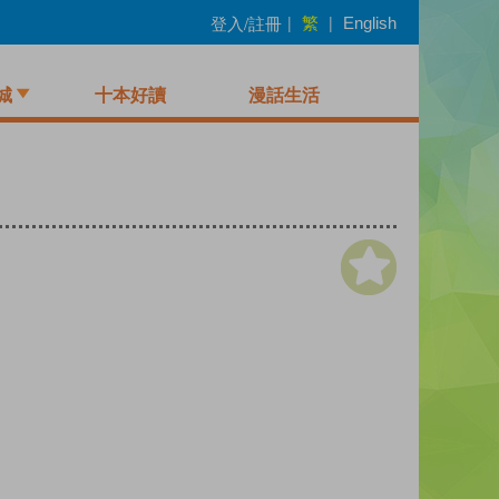
繁
登入/註冊
|
|
English
城
十本好讀
漫話生活